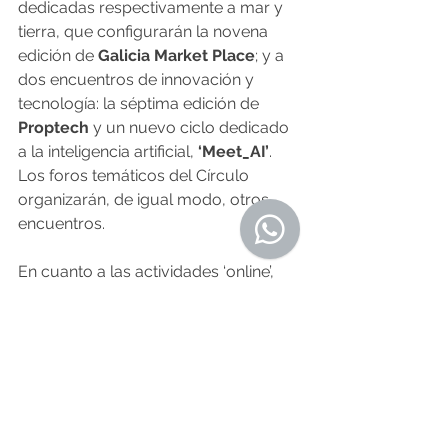
dedicadas respectivamente a mar y 
tierra, que configurarán la novena 
edición de 
Galicia Market Place
; y a 
dos encuentros de innovación y 
tecnología: la séptima edición de 
Proptech 
y un nuevo ciclo dedicado 
a la inteligencia artificial, 
‘Meet_AI’
. 
Los foros temáticos del Círculo 
organizarán, de igual modo, otros 
encuentros.
En cuanto a las actividades ‘online’, 
bajo el paraguas de este convenio se 
celebrarán también tres encuentros 
sobre grandes temas de la economía 
y el comercio internacionales (En 
directo desde Ginebra), y tres ‘Coffe 
Breaks’, «pequeños y dinámicos 
encuentros con un ponente que 