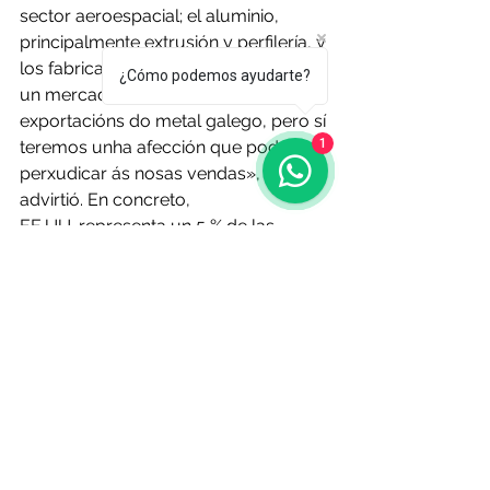
sector aeroespacial; el aluminio, 
principalmente extrusión y perfilería, y 
los fabricantes de maquinaria. «Non é 
¿Cómo podemos ayudarte?
un mercado protagonista nas 
exportacións do metal galego, pero sí 
1
teremos unha afección que pode 
perxudicar ás nosas vendas», 
advirtió. En concreto, 
EE.UU.
 representa un 5 % de las 
exportaciones de las empresas 
metalúrgicas de la comunidad.
O Resumo Semanal - Edición Nº 637 
- 10 de abril de 2025
Fuente: 
lavozdegalicia.es
3 
de abril
Noticias de Alá