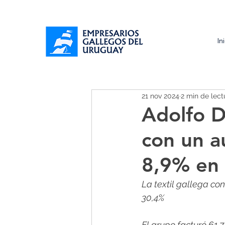
In
21 nov 2024
2 min de lect
Adolfo D
con un a
8,9% en 
La textil gallega co
30,4%
El grupo facturó 61,