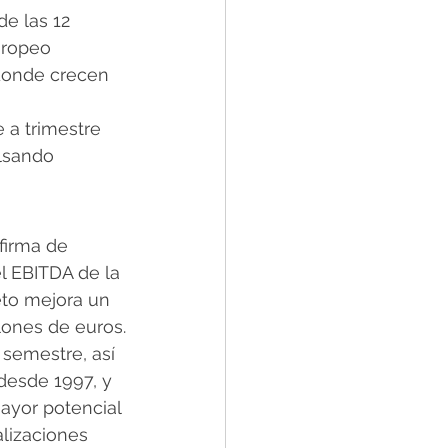
de las 12 
uropeo 
donde crecen 
e a trimestre 
lsando 
firma de 
l EBITDA de la 
eto mejora un 
lones de euros.
 semestre, así 
desde 1997, y 
ayor potencial 
lizaciones 