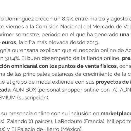
fo Domínguez crecen un 8,9% entre marzo y agosto de
e viernes a la Comisión Nacional del Mercado de Va
primer semestre, periodo en el que ha generado 
una 
e euros
, la cifra más elevada desde 2013.
gnia ourensana explican que el negocio online de Ad
 30,4%. El buen desempeño de la tienda online, 
pre
ación omnicanal con los puntos de venta físicos,
 cons
de las principales palancas de crecimiento de la 
que el grupo de moda extiende con sus
 proyectos de 
zada
: ADN BOX (personal shopper online con IA), AD
EMIUM (suscripción).
su presencia online con su inclusión en
 marketplac
es), Zalando (8 países), LaRedoute (Francia), Milleporte
es) y El Palacio de Hierro (México).