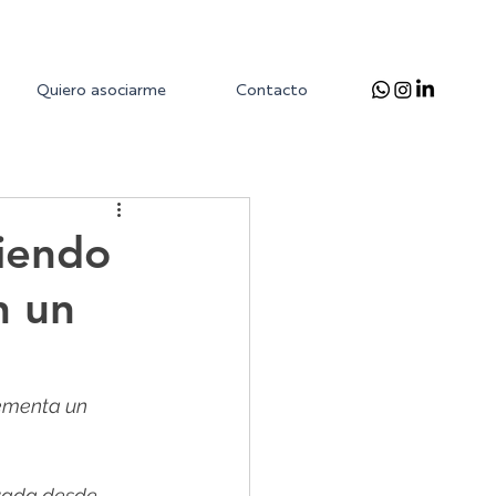
Quiero asociarme
Contacto
iendo
n un
rementa un 
evada desde 