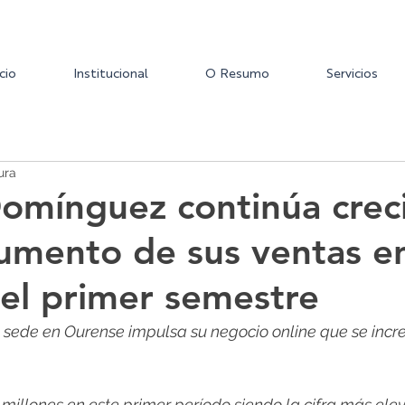
icio
Institucional
O Resumo
Servicios
ura
omínguez continúa crec
umento de sus ventas e
el primer semestre
n sede en Ourense impulsa su negocio online que se inc
7 millones en este primer período siendo la cifra más el