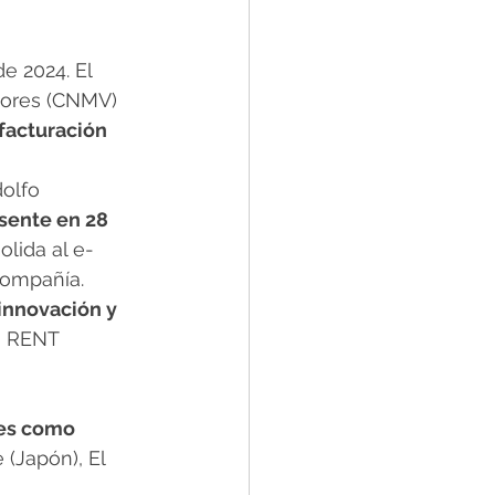
 2024. El 
lores (CNMV) 
facturación 
olfo 
sente en 28 
olida al e-
compañía.
innovación y 
N RENT 
es como 
 (Japón), El 