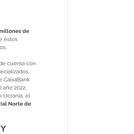
millones de 
e éstos 
os.
de cuenta con 
ecializados.
de CaixaBank 
l año 2022, 
 Ucrania, el 
rial Norte de 
Y 