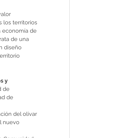
alor 
los territorios 
la economía de 
rata de una 
un diseño 
rritorio 
s y 
d de 
ad de 
ión del olivar 
l nuevo 