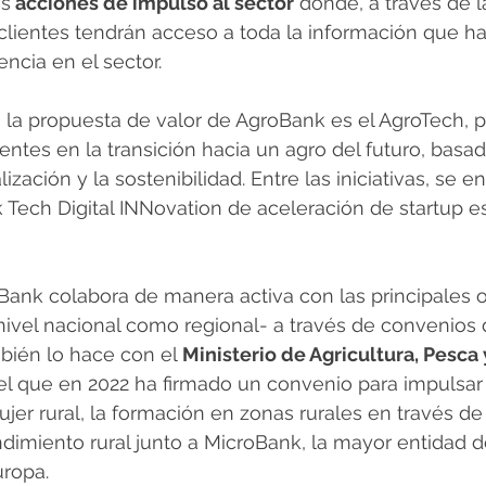
as
 acciones de impulso al sector
 donde, a través de 
 clientes tendrán acceso a toda la información que h
ncia en el sector.
de la propuesta de valor de AgroBank es el AgroTech, p
entes en la transición hacia un agro del futuro, basad
lización y la sostenibilidad. Entre las iniciativas, se e
Tech Digital INNovation de aceleración de startup es
oBank colabora de manera activa con las principales 
 nivel nacional como regional- a través de convenios 
bién lo hace con el 
Ministerio de Agricultura, Pesca 
 el que en 2022 ha firmado un convenio para impulsar 
mujer rural, la formación en zonas rurales en través d
dimiento rural junto a MicroBank, la mayor entidad d
ropa. 