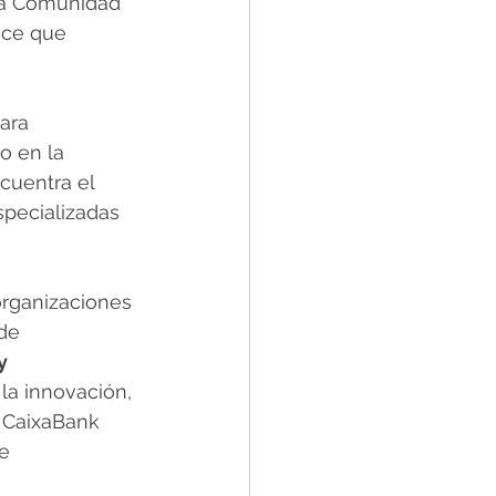
la Comunidad 
ace que 
ara 
o en la 
ncuentra el 
pecializadas 
organizaciones 
de 
y 
la innovación, 
e CaixaBank 
e 