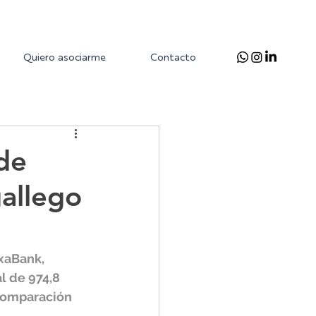
Quiero asociarme
Contacto
de
gallego
xaBank, 
l de 974,8 
comparación 