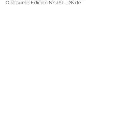
O Resumo Edición Nº 461 - 28 de 
Mayo de 2021
Fuente: elobservador.com.uy 
21.05.2021
Noticias de Aquí
Comentarios
Escribir un comentario...