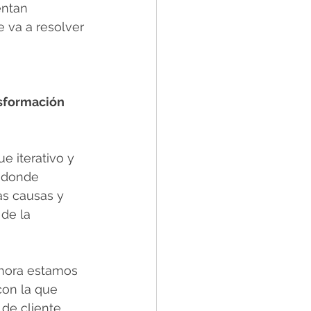
entan 
 va a resolver 
sformación 
 iterativo y 
 donde 
as causas y 
de la 
Ahora estamos 
con la que 
de cliente 