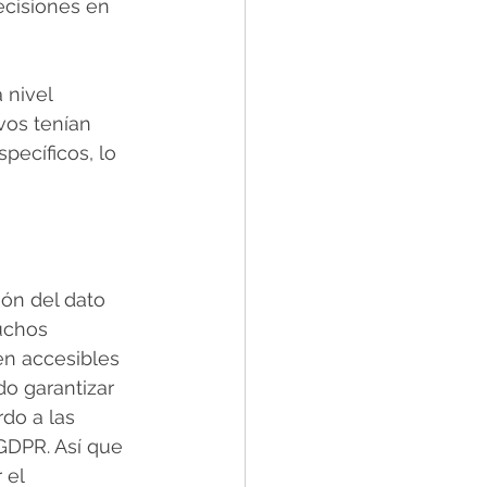
ecisiones en 
 nivel 
vos tenían 
pecíficos, lo 
ón del dato 
uchos 
en accesibles 
o garantizar 
do a las 
GDPR. Así que 
 el 