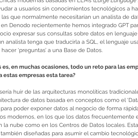
 técnicas modernas basadas en LLMs (
Large Language
dar a usuarios sin conocimientos tecnológicos a hac
 las que normalmente necesitarían un analista de da
 en Denodo recientemente hemos integrado GPT para
ocio expresar sus consultas sobre datos en lenguaje n
 analista tenga que traducirla a SQL, el lenguaje us
 hacer ‘preguntas’ a una Base de Datos.
s es, en muchas ocasiones, todo un reto para las em
r a estas empresas esta tarea?
ría huir de las arquitecturas monolíticas tradicionale
uitectura de datos basada en conceptos como el ‘Data
para poder exponer datos al negocio de forma rápida
tos modernos, en los que los datos frecuentemente 
en la nube como en los Centros de Datos locales. Esta
 también diseñadas para asumir el cambio tecnológico