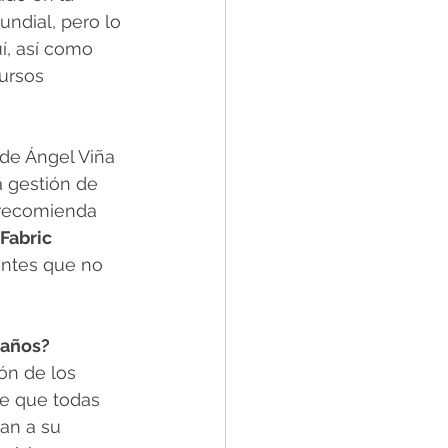
undial, pero lo 
í, así como 
ursos 
 de Ángel Viña 
a gestión de 
 recomienda 
Fabric
antes que no 
 años?
ón de los 
de que todas 
an a su 