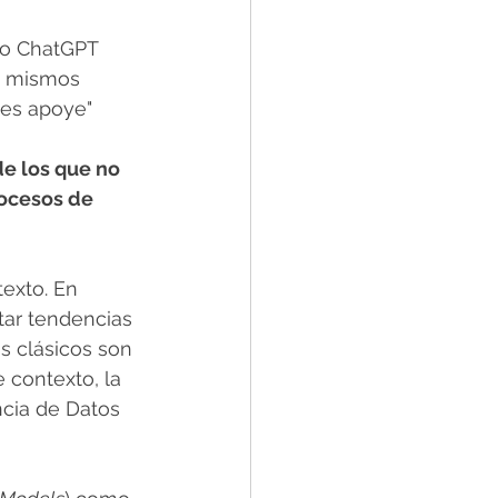
o ChatGPT 
í mismos 
les apoye"
de los que no 
rocesos de 
texto. En 
ctar tendencias 
s clásicos son 
 contexto, la 
ncia de Datos 