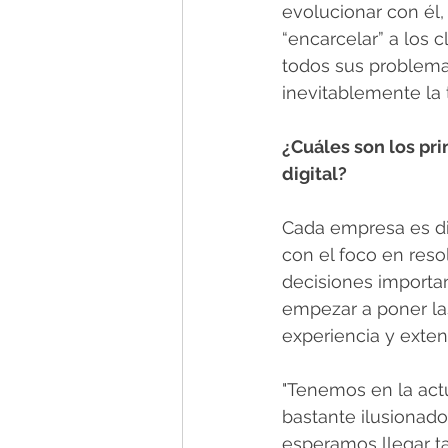
evolucionar con él,
“encarcelar” a los 
todos sus problema
inevitablemente la t
¿Cuáles son los pr
digital?
Cada empresa es dis
con el foco en res
decisiones importan
empezar a poner las
experiencia y exten
"Tenemos en la actu
bastante ilusionado
esperamos llegar t