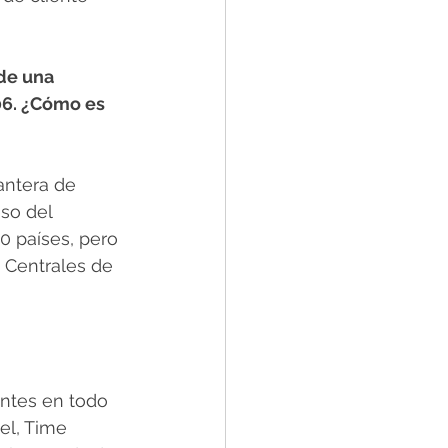
de una 
06. ¿Cómo es 
antera de 
so del 
0 países, pero 
 Centrales de 
ntes en todo 
el, Time 