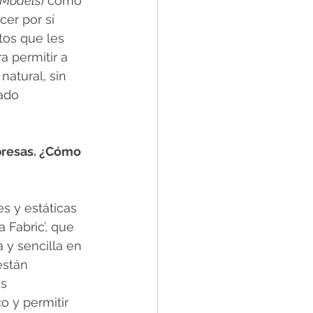
 Models
) como 
er por sí 
tos que les 
 permitir a 
atural, sin 
ado 
presas. ¿Cómo 
s y estáticas 
 Fabric’, que 
 y sencilla en 
están 
s 
 y permitir 