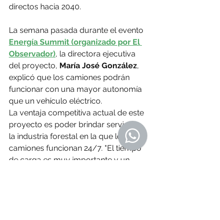
directos hacia 2040.
La semana pasada durante el evento 
Energía Summit (organizado por El 
Observador)
, la directora ejecutiva 
del proyecto, 
María José González
, 
explicó que los camiones podrán 
funcionar con una mayor autonomía 
que un vehículo eléctrico.
La ventaja competitiva actual de este 
proyecto es poder brindar servicio a 
la industria forestal en la que los 
camiones funcionan 24/7. "El tiempo 
de carga es muy importante y un 
camión eléctrico lleva mucho tiempo 
de carga", dijo González.
O Resumo Semanal - Edición Nº 670 