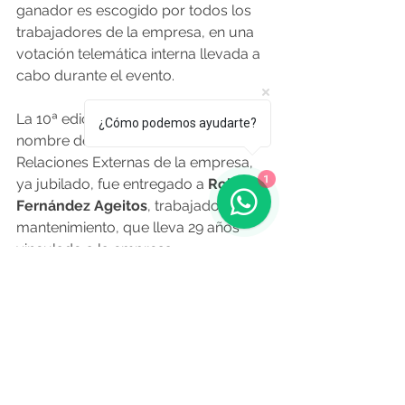
ganador es escogido por todos los 
trabajadores de la empresa, en una 
votación telemática interna llevada a 
cabo durante el evento.
La 10ª edición del premio, que lleva el 
¿Cómo podemos ayudarte?
nombre del anterior director de 
Relaciones Externas de la empresa, 
1
ya jubilado, fue entregado a 
Roberto 
Fernández Ageitos
, trabajador de 
mantenimiento, que lleva 29 años 
vinculado a la empresa.
O Resumo Semanal - Edición Nº 538 
- 10 de Febrero 
Fuente: economiaengalicia.com 
6.2.2023