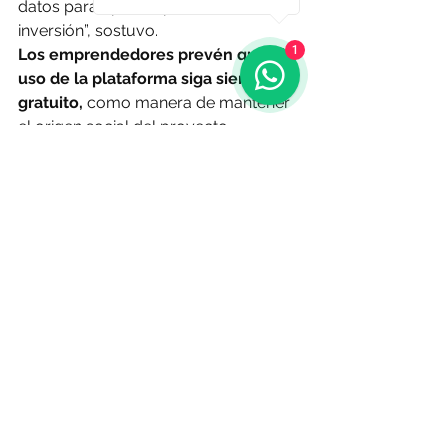
datos para apostar por una ronda de 
inversión”, sostuvo.
1
Los emprendedores prevén que el 
uso de la plataforma siga siendo 
gratuito,
 como manera de mantener 
el origen social del proyecto.
“Lo único que les cobramos a los 
emprendedores son cosas que 
nosotros no tenemos, como por 
ejemplo la facturación electrónica o 
la conexión con POS. Si les cobramos 
a los proveedores de los 
comerciantes, los que ejecutan 
medios de pagos, los bancos, las 
billeteras, y los medios de 
ecommerce”, señaló sobre el modelo 
de negocio.
Según los datos que manejan desde 
la empresa, la solución puede 