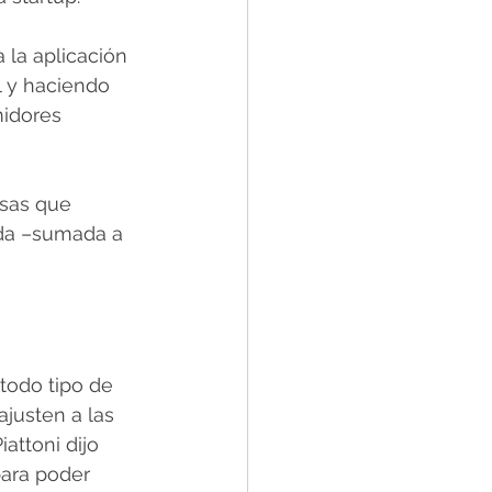
 la aplicación 
l y haciendo 
idores 
esas que 
da –sumada a 
todo tipo de 
ajusten a las 
attoni dijo 
para poder 