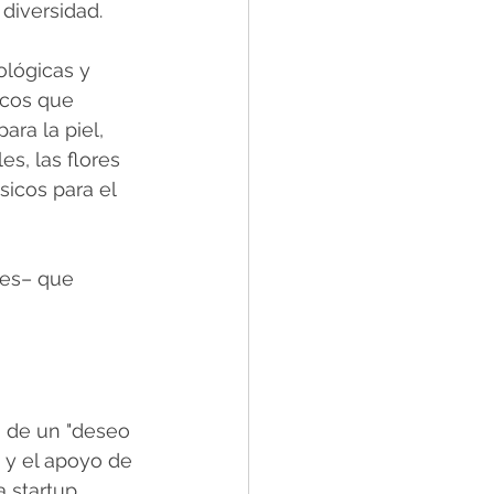
diversidad. 
lógicas y 
icos que 
ra la piel, 
s, las flores 
sicos para el 
les– que 
 de un "deseo 
 y el apoyo de 
 startup. 