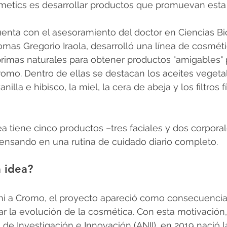
metics es desarrollar productos que promuevan esta 
enta con el asesoramiento del doctor en Ciencias Bio
mas Gregorio Iraola, desarrolló una línea de cosmét
imas naturales para obtener productos "amigables" pa
romo. Dentro de ellas se destacan los aceites vegetale
lla e hibisco, la miel, la cera de abeja y los filtros fí
ea tiene cinco productos –tres faciales y dos corpora
ensando en una rutina de cuidado diario completo. 
 idea?
ni a Cromo, el proyecto apareció como consecuencia
gar la evolución de la cosmética. Con esta motivación,
de Investigación e Innovación (ANII), en 2019 nació la