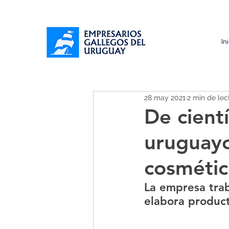
In
28 may 2021
2 min de lec
De cient
uruguayo
cosmético
La empresa trab
elabora product