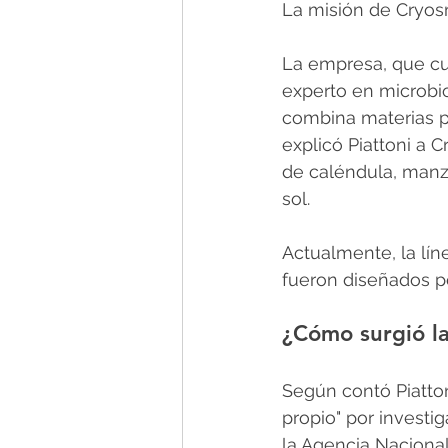
La misión de Cryos
La empresa, que cu
experto en microbio
combina materias pr
explicó Piattoni a C
de caléndula, manzani
sol. 
Actualmente, la lín
fueron diseñados p
¿Cómo surgió la
Según contó Piatto
propio" por investi
la Agencia Nacional 