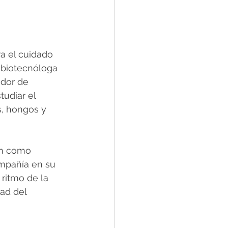
a el cuidado 
a biotecnóloga 
ador de 
udiar el 
, hongos y 
en como 
ompañía en su 
ritmo de la 
ad del 