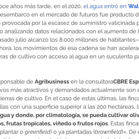
Doce años más tarde, en el 2020, 
el agua entró en 
Wal
desembarco en el mercado de futuros fue producto d
provocada por la escasez de suministro vaticinada p
o analizando datos relacionados con el aumento de l
ado julio alcanzó los 8.000 millones de habitantes—,
Ahora, los movimientos de esa cadena se han acelera
erras de cultivo con acceso al agua en un suculento pa
sponsable de 
Agribusiness
 en la consultora
CBRE Esp
tivos más atractivos y demandados actualmente son
ierras de cultivo. En el caso de estas últimas, las fin
as con una superficie superior a las 200 hectáreas, l
gua y donde, por climatología, se pueda cultivar oliv
os, frutas tropicales, viñedo o frutos rojos
. Estas finc
 plantar o 
greenfield
) o ya plantadas (
brownfield
)». De