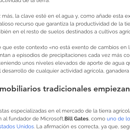
tividad de la tierra.
 más, la clave esté en el agua y, como añade esta exp
lioso recurso que garantiza la productividad de la tie
mbién en el resto de suelos destinados a cultivos agrí
te que este contexto «no está exento de cambios en l
untan a episodios de precipitaciones cada vez más c
teniendo unos niveles elevados de aporte de agua qu
 el desarrollo de cualquier actividad agrícola, ganadera 
nmobiliarios tradicionales empiezan
tas especializadas en el mercado de la tierra agríco
 al fundador de Microsoft,
Bill Gates
, como 
uno de l
Estados Unidos
. La afirmación es correcta, ya que, seg