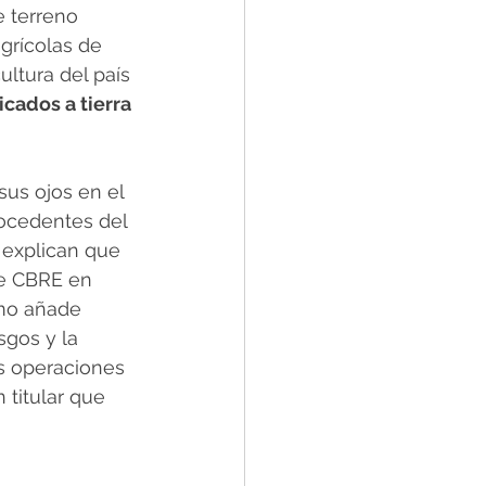
e terreno 
grícolas de 
ltura del país 
cados a tierra 
sus ojos en el 
ocedentes del 
 explican que 
de CBRE en 
como añade
sgos y la 
as operaciones 
n titular que 