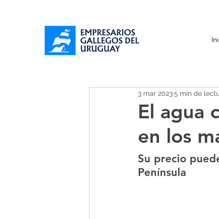
In
3 mar 2023
5 min de lect
El agua 
en los m
Su precio puede 
Península