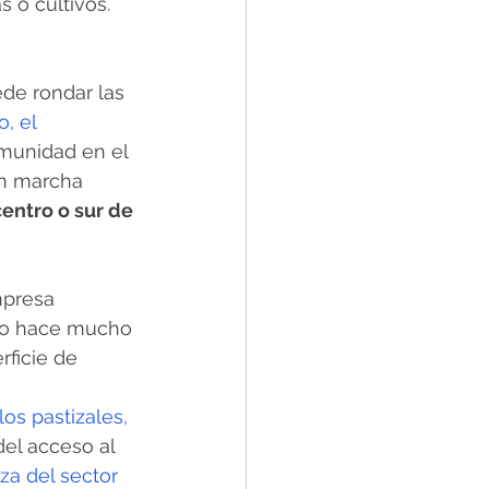
 o cultivos.
de rondar las 
, el 
omunidad en el 
n marcha 
entro o sur de 
mpresa 
No hace mucho 
ficie de 
os pastizales,
el acceso al 
rza del sector 