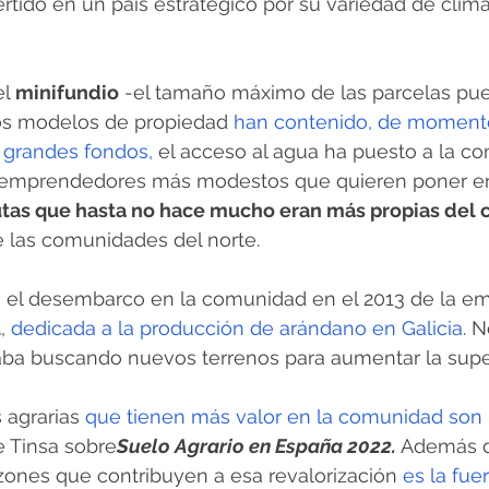
tido en un país estratégico por su variedad de climas
el
 minifundio
 -el tamaño máximo de las parcelas pue
los modelos de propiedad 
han contenido, de momento
grandes fondos, 
el acceso al agua ha puesto a la c
 emprendedores más modestos que quieren poner e
utas que hasta no hace mucho eran más propias del c
e las comunidades del norte.
el desembarco en la comunidad en el 2013 de la e
t
, 
dedicada a la producción de arándano en Galicia
. 
aba buscando nuevos terrenos para aumentar la super
 agrarias 
que tienen más valor en la comunidad son l
e Tinsa sobre
Suelo Agrario en España 2022.
 Además d
azones que contribuyen a esa revalorización 
es la fue