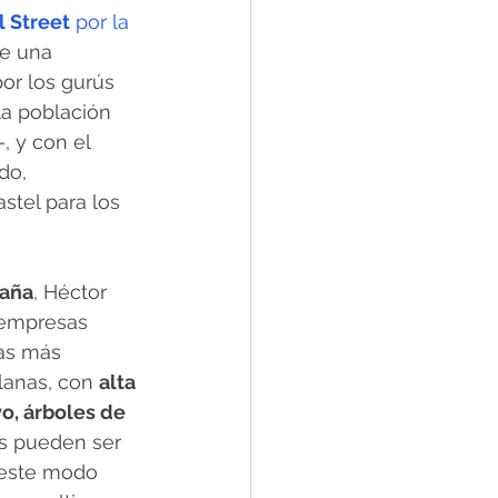
l Street
 por la 
e una 
or los gurús 
a población 
 y con el 
do, 
stel para los 
aña
, Héctor 
 empresas 
cas más 
lanas, con 
alta 
o, árboles de 
as pueden ser 
 este modo 