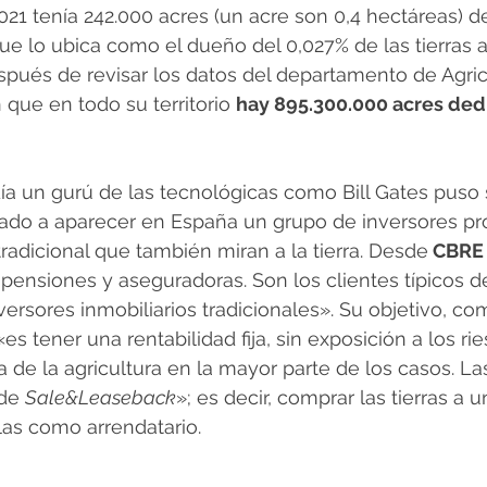
2021 tenía 242.000 acres (un acre son 0,4 hectáreas) d
que lo ubica como el dueño del 0,027% de las tierras a
pués de revisar los datos del departamento de Agricu
 que en todo su territorio 
hay 895.300.000 acres dedi
día un gurú de las tecnológicas como Bill Gates puso 
o a aparecer en España un grupo de inversores pr
tradicional que también miran a la tierra. Desde
 CBRE
pensiones y aseguradoras. Son los clientes típicos 
inversores inmobiliarios tradicionales». Su objetivo, 
 «es tener una rentabilidad fija, sin exposición a los rie
ca de la agricultura en la mayor parte de los casos. L
de 
Sale&Leaseback
»; es decir, comprar las tierras a u
las como arrendatario.