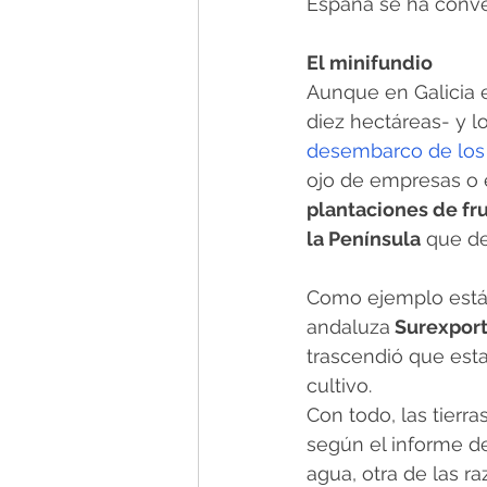
España se ha conver
El minifundio
Aunque en Galicia 
diez hectáreas- y 
desembarco de los 
ojo de empresas o
plantaciones de fr
la Península
 que d
Como ejemplo está 
andaluza
 Surexpor
trascendió que est
cultivo.
Con todo, las tierras
según el informe d
agua, otra de las r