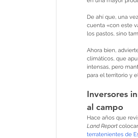
en una mayor produc
De ahí que, una vez
cuenta «con este va
los pastos, sino ta
Ahora bien, advier
climáticos, que ap
intensas, pero man
para el territorio y
Inversores i
al campo
Hace años que revis
Land Report 
colocan
terratenientes de 