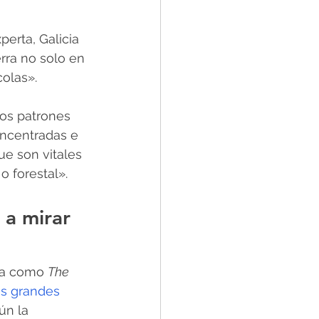
erta, Galicia 
rra no solo en 
colas».
os patrones 
oncentradas e 
e son vitales 
o forestal».
 a mirar 
la como 
The 
os grandes 
ún la 