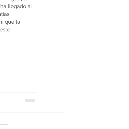
ha llegado al 
tías 
í que la 
este 