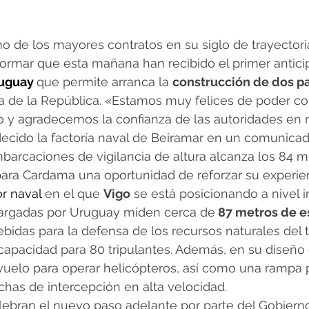
no de los mayores contratos en su siglo de trayectoria.
ormar que esta mañana han recibido el primer anticip
uguay
que permite arranca la 
construcción de dos pat
sa de la República. «Estamos muy felices de poder c
o y agradecemos la confianza de las autoridades en 
ecido la factoría naval de Beiramar en un comunicado
barcaciones de vigilancia de altura alcanza los 84 m
 para Cardama una oportunidad de reforzar su experie
r naval
 en el que 
Vigo
 se está posicionando a nivel i
cargadas por Uruguay miden cerca de
 87 metros de es
bidas para la defensa de los recursos naturales del te
capacidad para 80 tripulantes. Además, en su diseño 
uelo para operar helicópteros, así como una rampa p
has de intercepción en alta velocidad. 
lebran el nuevo paso adelante por parte del Gobiern