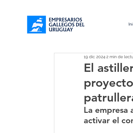
In
19 dic 2024
2 min de lect
El astill
proyecto
patrulle
La empresa a
activar el c