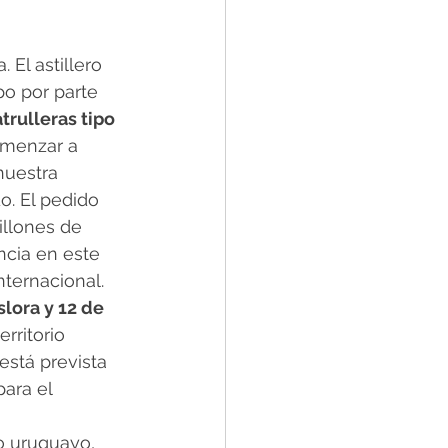
 El astillero 
o por parte 
rulleras tipo 
omenzar a 
nuestra 
. El pedido 
illones de 
ncia en este 
nternacional.
lora y 12 de 
rritorio 
está prevista 
ara el 
o uruguayo, 