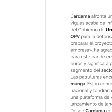
C
ardama
 afronta u
vigués acaba de inf
del Gobierno de 
Ur
OPV
 para la defen
preparar el proyect
empresa», ha agrad
para este par de em
euros y significará
segmento del 
secto
Las patrulleras en
manga
. Están conce
nacional y tendrán 
una plataforma de v
lanzamiento de lanc
Desde 
Cardama
 ce