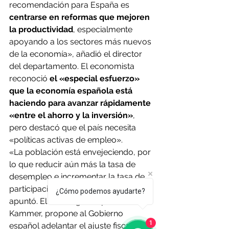
recomendación para España es 
centrarse en reformas que mejoren 
la productividad
, especialmente 
apoyando a los sectores más nuevos 
de la economía», añadió el director 
del departamento. El economista 
reconoció 
el «especial esfuerzo» 
que la economía española está 
haciendo para avanzar rápidamente 
«entre el ahorro y la inversión»
, 
pero destacó que el país necesita 
«políticas activas de empleo».
«La población está envejeciendo, por 
lo que reducir aún más la tasa de 
desempleo e incrementar la tasa de 
participación será importante», 
¿Cómo podemos ayudarte?
apuntó. El FMI, según explicó 
Kammer, propone al Gobierno 
1
español adelantar el ajuste fiscal para 