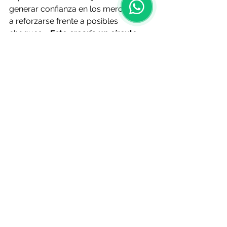
generar confianza en los mercados y 
a reforzarse frente a posibles 
choques. «
Esto crearía un círculo 
virtuoso, ya que las tasas de interés 
bajarían más rápidamente
, lo que 
impulsaría la inversión del sector 
privado, la inversión privada genera 
crecimiento y el crecimiento genera 
ingresos fiscales», concluyó.
O Resumo Semanal - Edición Nº 664 
- 23 de octubre de 2025
Fuente: 
lavozdegalicia.es
 | 
17 de 
octubre
Noticias de Alá