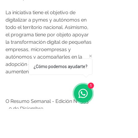
La iniciativa tiene el objetivo de 
digitalizar a pymes y autónomos en 
todo el territorio nacional. Asimismo, 
el programa tiene por objeto apoyar 
la transformación digital de pequeñas 
empresas, microempresas y 
autónomos y acompañarles en la 
adopción de soluciones digitales que 
¿Cómo podemos ayudarte?
aumenten su nivel de madurez digital.
1
O Resumo Semanal - Edición Nº 533 
- 9 de Diciembre 
Fuente: lavozdegalicia.es 6.12.2022
Noticias de Alá