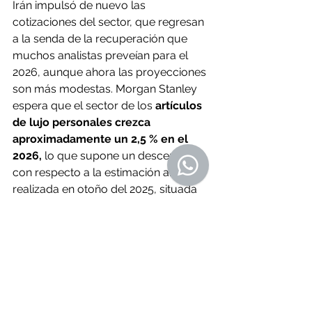
Irán impulsó de nuevo las 
cotizaciones del sector, que regresan 
a la senda de la recuperación que 
muchos analistas preveían para el 
2026, aunque ahora las proyecciones 
son más modestas. Morgan Stanley 
espera que el sector de los 
artículos 
de lujo personales crezca 
aproximadamente un 2,5 % en el 
2026,
 lo que supone un descenso 
con respecto a la estimación anterior, 
realizada en otoño del 2025, situada 
entre el 4 % y el 5 %. «Aún no se 
vislumbra una recuperación 
generalizada», señala la firma 
estadounidense.
O Resumo Semanal - 
Edición N° 695 - 
9 de julio de 2026