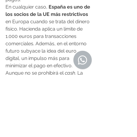
En cualquier caso,
 España es uno de 
los socios de la UE más restrictivos
en Europa cuando se trata del dinero 
físico. Hacienda aplica un límite de 
1.000 euros para transacciones 
comerciales. Además, en el entorno 
futuro subyace la idea del euro 
digital, un impulso más para 
minimizar el pago en efectivo. 
Aunque no se prohibirá el 
cash
. La 
idea de 
Bruselas
 es que «un euro 
digital no pretende reemplazar el 
efectivo sino complementarlo».
O Resumo Semanal - Edición Nº 610 - 
22 de agosto
Fuente:
lavozdegalicia.es
 19.08.2024
Noticias de Alá