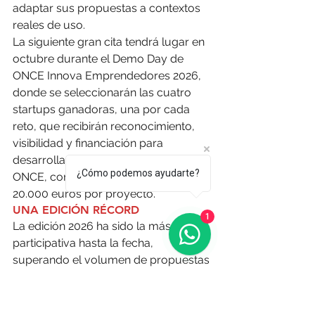
adaptar sus propuestas a contextos 
reales de uso.
La siguiente gran cita tendrá lugar en 
octubre durante el Demo Day de 
ONCE Innova Emprendedores 2026, 
donde se seleccionarán las cuatro 
startups ganadoras, una por cada 
reto, que recibirán reconocimiento, 
visibilidad y financiación para 
desarrollar un piloto real dentro de la 
¿Cómo podemos ayudarte?
ONCE, con una dotación de hasta 
20.000 euros por proyecto.
UNA EDICIÓN RÉCORD
1
La edición 2026 ha sido la más 
participativa hasta la fecha, 
superando el volumen de propuestas 
recibido en cualquiera de las tres 
convocatorias anteriores. Desde el 
lanzamiento de la convocatoria el 