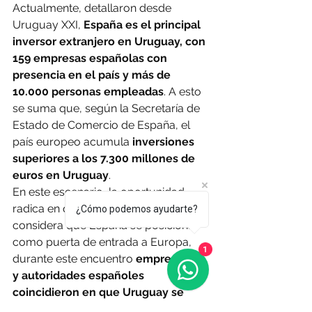
Actualmente, detallaron desde 
Uruguay XXI, 
España es el principal 
inversor extranjero en Uruguay, con 
159 empresas españolas con 
presencia en el país y más de 
10.000 personas empleadas
. A esto 
se suma que, según la Secretaría de 
Estado de Comercio de España, el 
país europeo acumula 
inversiones 
superiores a los 7.300 millones de 
euros en Uruguay
.
En este escenario, la oportunidad 
radica en que así como Uruguay 
¿Cómo podemos ayudarte?
considera que España se posiciona 
como puerta de entrada a Europa, 
1
durante este encuentro 
empresarios 
y autoridades españoles 
coincidieron en que Uruguay se 
posiciona cada vez más como una 