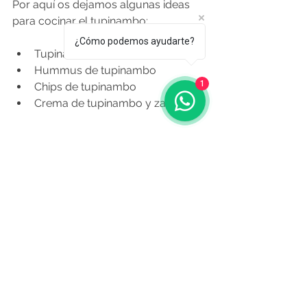
Por aquí os dejamos algunas ideas 
para cocinar el tupinambo:
¿Cómo podemos ayudarte?
Tupinambo al horno
Hummus de tupinambo
1
Chips de tupinambo
Crema de tupinambo y zanahoria
O Resumo Semanal - Edición Nº 549 
- 18 de Mayo 
Fuente: lavozdegalicia.es 16.5.2023
Noticias de Alá