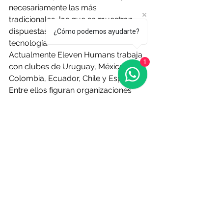
necesariamente las más 
tradicionales, las que se muestran 
dispuestas a apostar por la 
¿Cómo podemos ayudarte?
tecnología.
Actualmente Eleven Humans trabaja 
1
con clubes de Uruguay, México, 
Colombia, Ecuador, Chile y España. 
Entre ellos figuran organizaciones 
vinculadas al 
Grupo Pachuca
, uno de 
los conglomerados deportivos más 
relevantes de la región, además de 
Tigres y los españoles Tenerife y 
Castellón y también mantiene 
conversaciones con la selección 
uruguaya. 
México es una de las grandes 
apuestas de crecimiento: "Sabemos 
que es un mercado que nos quiere, y 
lo escuchamos", dijo Alfie. A eso se 