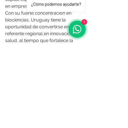
¿Cómo podemos ayudarte?
en empresas escalables.
Con su fuerte concentración en 
biociencias, Uruguay tiene la 
1
oportunidad de convertirse en un 
referente regional en innovación en 
salud, al tiempo que fortalece la 
articulación entre investigación 
científica, cultura emprendedora y 
atracción de capital.
El desafío está en escalar este 
ecosistema y consolidarlo en áreas 
estratégicas de futuro, como energía 
y clima, donde la región aún tiene 
amplio espacio para crecer.
O Resumo Semanal - Edición Nº 663 
- 16 de octubre de 2025
Fuente: 
infonegocios.biz
 | 
15 de 