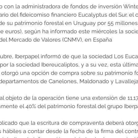
o con la administradora de fondos de inversión Wint
ario del fideicomiso financiero Eucalyptus del Sur, el 
 de su patrimonio forestal en Uruguay por 55 millones
e euros), según ha informado este miércoles la socie
del Mercado de Valores (CNMV), en España
ubre, Iberpapel informó de que la sociedad Los Eucalip
por la sociedad Ibereucaliptos, y a su vez, esta última
 otorgó una opción de compra sobre su patrimonio fo
departamentos de Canelones, Maldonado y Lavalleja
tal objeto de la operación tiene una extensión de 11.1
ente el 40% del patrimonio forestal del grupo Iberp
licado que la escritura de compraventa deberá otor
s hábiles a contar desde la fecha de la firma del cont