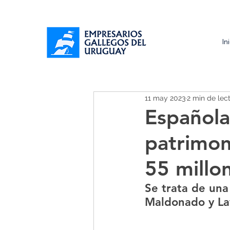
In
11 may 2023
2 min de lec
Española
patrimon
55 millo
Se trata de una
Maldonado y Lav