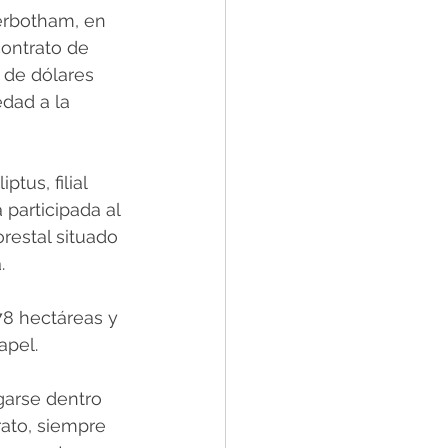
erbotham, en 
contrato de 
 de dólares 
dad a la 
tus, filial 
 participada al 
restal situado 
.
78 hectáreas y 
apel.
garse dentro 
rato, siempre 