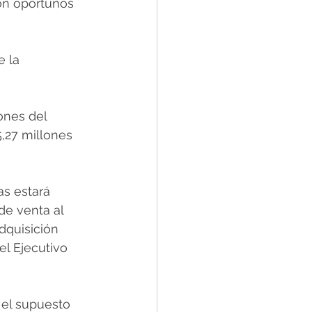
ón oportunos 
 la 
ones del 
,27 millones 
as estará 
de venta al 
dquisición 
el Ejecutivo 
el supuesto 