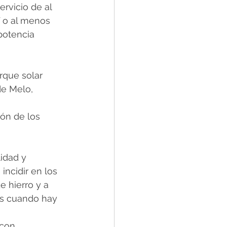
rvicio de al 
 o al menos 
potencia 
rque solar 
de Melo, 
ón de los 
idad y 
incidir en los 
 hierro y a 
os cuando hay 
con 