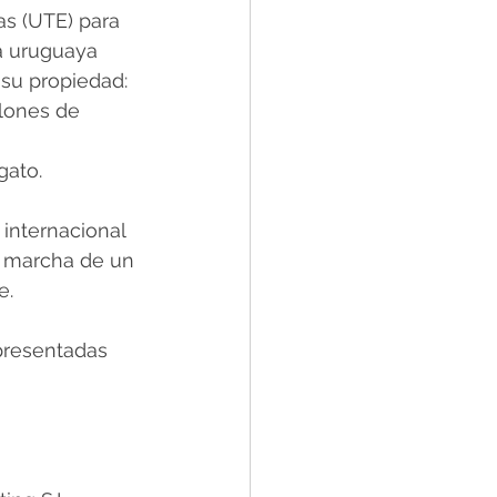
as (UTE) para 
a uruguaya 
su propiedad: 
lones de 
gato.
internacional 
n marcha de un 
e.
 presentadas 