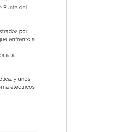
e Punta del 
strados por 
que enfrentó a 
a a la 
lica, y unos 
ema eléctricos 