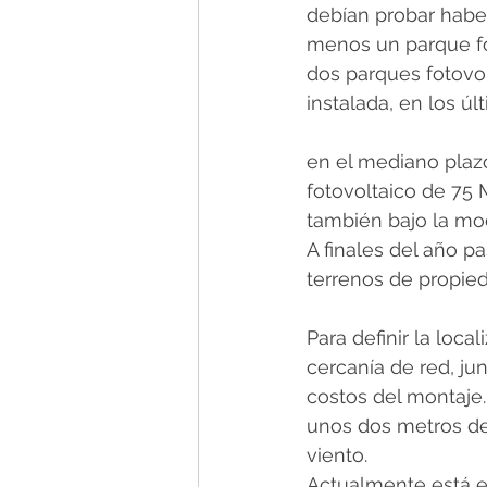
debían probar haber
menos un parque fo
dos parques fotovol
instalada, en los ú
en el mediano plazo
fotovoltaico de 75 
también bajo la mo
A finales del año p
terrenos de propied
Para definir la loca
cercanía de red, jun
costos del montaje.
unos dos metros de
viento.
Actualmente está e