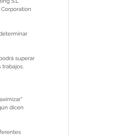
ing S.L 
 Corporation 
determinar 
 podrá superar 
 trabajos.
aximizar” 
gún dicen 
ferentes 