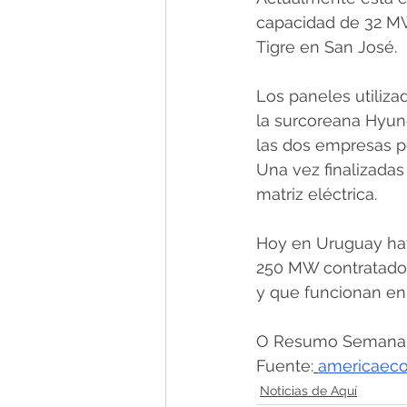
capacidad de 32 MW.
Tigre en San José.
Los paneles utiliza
la surcoreana Hyund
las dos empresas po
Una vez finalizadas
matriz eléctrica.
Hoy en Uruguay hay
250 MW contratados
y que funcionan en e
O Resumo Semanal -
Fuente:
americaec
Noticias de Aquí