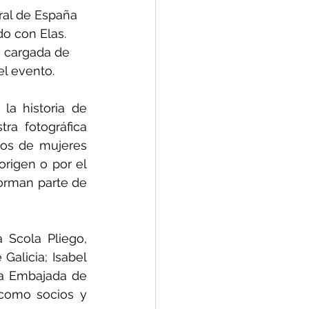
ural de España 
o con Elas. 
 cargada de 
el evento.
la historia de 
a fotográfica 
os de mujeres 
rigen o por el 
orman parte de 
Scola Pliego, 
alicia; Isabel 
la Embajada de 
 como socios y 