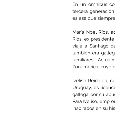
En un ómnibus con
tercera generación 
es esa que siempre 
María Noel Ríos, ac
Ríos, ex presidente
viaje a Santiago d
también era gallega
familiares. Actu
Zonamérica, cuyo d
Ivelise Reinaldo, c
Uruguay, es licenc
gallega por su abue
Para Ivelise, empre
inspirados en su hi