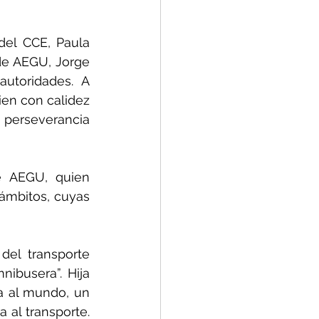
el CCE, Paula 
de AEGU, Jorge 
utoridades. A 
ien con calidez 
 perseverancia 
 AEGU, quien 
 ámbitos, cuyas 
el transporte 
busera”. Hija 
 al mundo, un 
al transporte. 