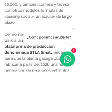
20.000, y también con ese y tal vez 
con otros modelos fórmulas de 
«leasing social», un alquiler de largo 
plazo.
De momento, estaría en juego para 
¿Cómo podemos ayudarte?
Galicia la
 asignación a Vigo de una 
plataforma de producción 
1
denominada STLA Small
, necesaria 
para que la planta gallega pueda 
fabricar a partir del 2026 una nueva 
generación de pequeños vehículos 
eléctricos urbanos, capaces de 
ofrecer autonomías de hasta 500 
kilómetros. Su adjudicación, sigue a 
la espera.