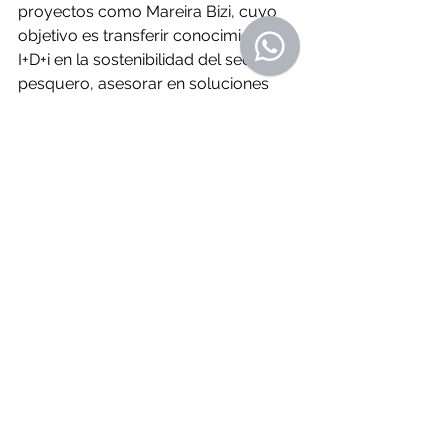
proyectos como Mareira Bizi, cuyo 
objetivo es transferir conocimiento de 
I+D+i en la sostenibilidad del sector 
pesquero, asesorar en soluciones 
para mejorar los recursos naturales 
marinos y terrestres y llevar acabo 
formación y divulgación científica. 
También fundó Orixe Salgado, 
iniciativa de economía circular a 
través de la revalorización de las 
algas. 
La cuarta gallega galardonada es 
María Maceiras, una pescadora y 
mariscadora de 24 años de edad
. 
Faena en la ría de Muros y Noia y se 
distingue del resto de pescadores 
porque comparte su día a día por 