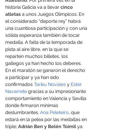
Atletismo
: Por primera vez en la 
historia Galicia va a llevar
 cinco 
atletas
 a unos Juegos Olímpicos. En 
el considerado “deporte rey” habrá 
una cuantiosa participación y con una 
sólida esperanza también de tocar 
medalla. A falta de la temporada de 
pista al aire libre, en la que se 
reparten muchos billetes, los 
gallegos ya han hecho los deberes. 
En el maratón se ganaron el derecho 
a participar y ya han sido 
confirmados 
Tariku Novales
 y 
Ester 
Navarrete
 gracias a su impresionante 
comportamiento en Valencia y Sevilla 
donde firmaron mínimas 
deslumbrantes. 
Ana Peleteiro
, que 
estará en la pelea por las medallas en 
triple;
 Adrián Ben y Belén Toimil
 ya 