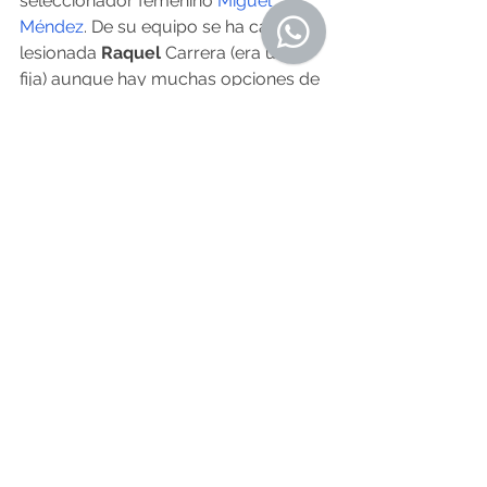
seleccionador femenino 
Miguel 
Méndez
. De su equipo se ha caído la 
lesionada 
Raquel 
Carrera (era una 
fija) aunque hay muchas opciones de 
que entre la viguesa 
María Araújo
 y 
no puede descartarse a 
Paula Ginzo
(ha pasado un año complicado por 
las lesiones). En la selección 
masculina el vigués 
Alberto Abalde
también podría entrar en la selección 
definitiva.
Balonmano
: Aquí Galicia también 
tendrá representación. El cangués 
Rodrigo Corrales
 en el equipo 
masculino y 
Alicia Fernández
 en el 
femenino son dos fijos en las 
convocatorias para los Juegos 
(pendientes de que no suceda 