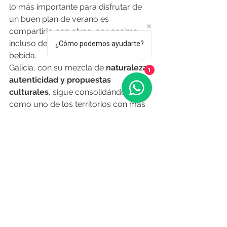
lo más importante para disfrutar de 
un buen plan de verano es 
compartirlo con otros, por encima 
incluso del lugar o de la comida y 
¿Cómo podemos ayudarte?
bebida.
Galicia, con su mezcla de 
naturaleza, 
1
autenticidad y propuestas 
culturales
, sigue consolidándose 
como uno de los territorios con más 
fuerza emocional y turística en el 
verano español.
O Resumo Semanal - Edición Nº 654 
- 14 de agosto de 2025
Fuente: 
noticiasgalicia.com
| 6 de 
agosto
Noticias de Alá