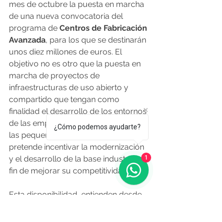
mes de octubre la puesta en marcha 
de una nueva convocatoria del 
programa de
 Centros de Fabricación 
Avanzada
, para los que se destinarán 
unos diez millones de euros. El 
objetivo no es otro que la puesta en 
marcha de proyectos de 
infraestructuras de uso abierto y 
compartido que tengan como 
finalidad el desarrollo de los entornos 
de las empresas, especialmente de 
¿Cómo podemos ayudarte?
las pequeñas y medianas. También se 
pretende incentivar la modernización 
y el desarrollo de la base industrial, a 
1
fin de mejorar su competitividad.
Esta disponibilidad, entienden desde 
la Xunta, beneficia de modo 
particular a las pymes, ya que 