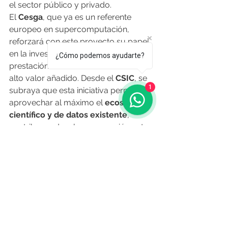
el sector público y privado.
El 
Cesga
, que ya es un referente 
europeo en supercomputación, 
reforzará con este proyecto su papel 
en la investigación avanzada y la 
¿Cómo podemos ayudarte?
prestación de servicios científicos de 
alto valor añadido. Desde el 
CSIC
, se 
1
subraya que esta iniciativa permitirá 
aprovechar al máximo el 
ecosistema 
científico y de datos existente
, 
contribuyendo a la cooperación entre 
instituciones nacionales y europeas.
La nueva 
fábrica europea de 
inteligencia artificial 1HealthAI
convertirá a Galicia en un polo clave 
para la investigación biomédica, 
integrando 
biotecnología, 
supercomputación y ciencia de 
datos
 en un mismo entorno de 