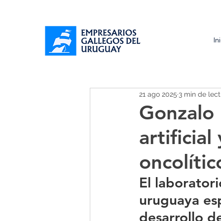
In
21 ago 2025
3 min de lec
Gonzalo 
artificia
oncolític
El laborator
uruguaya esp
desarrollo de