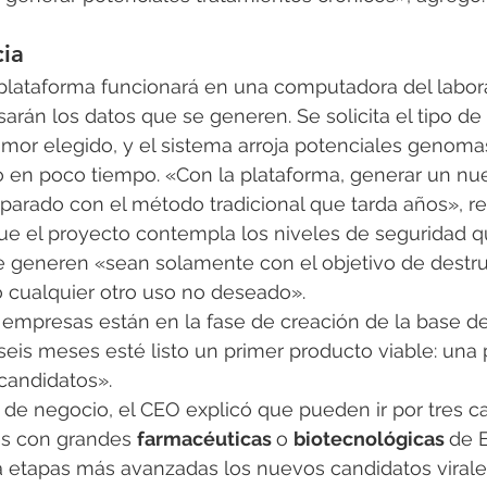
cia
 plataforma funcionará en una computadora del labor
esarán los datos que se generen. Se solicita el tipo de 
umor elegido, y el sistema arroja potenciales genomas
 en poco tiempo. «Con la plataforma, generar un nue
arado con el método tradicional que tarda años», re
e el proyecto contempla los niveles de seguridad q
e generen «sean solamente con el objetivo de destrui
o cualquier otro uso no deseado».
empresas están en la fase de creación de la base de 
seis meses esté listo un primer producto viable: una 
candidatos».
s de negocio, el CEO explicó que pueden ir por tres car
es con grandes 
farmacéuticas 
o 
biotecnológicas 
de E
 a etapas más avanzadas los nuevos candidatos virale