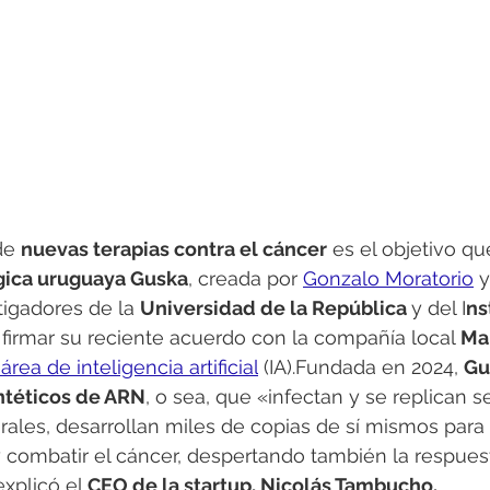
de 
nuevas terapias contra el cáncer
 es el objetivo qu
gica uruguaya Guska
, creada por 
Gonzalo Moratorio
 y
igadores de la 
Universidad de la República 
y del I
ns
l firmar su reciente acuerdo con la compañía local 
Ma
rea de inteligencia artificial
 (IA).Fundada en 2024, 
Gu
intéticos de ARN
, o sea, que «infectan y se replican 
ales, desarrollan miles de copias de sí mismos para as
y combatir el cáncer, despertando también la respue
explicó el 
CEO de la startup, Nicolás Tambucho.