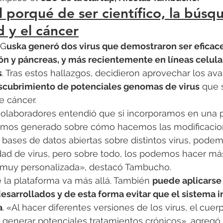
l porqué de ser científico, la búsq
d y el cáncer
 G
uska generó dos virus que demostraron ser eficac
n y páncreas, y más recientemente en líneas celula
s
. Tras estos hallazgos, decidieron aprovechar los ava
escubrimiento de potenciales genomas de virus
 que 
e cáncer.
olaboradores entendió que si incorporamos en una p
emos generado sobre cómo hacemos las modificacion
bases de datos abiertas sobre distintos virus, podem
tidad de virus, pero sobre todo, los podemos hacer más
ia muy personalizada», destacó Tambucho.
e la plataforma va más allá. También 
puede aplicarse 
desarrollados y de esta forma evitar que el sistema 
a
. «Al hacer diferentes versiones de los virus, el cuer
generar potenciales tratamientos crónicos», agregó.