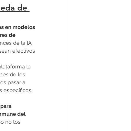
ueda de 
es en modelos 
res de 
nces de la IA 
sean efectivos 
lataforma la 
es de los 
os pasar a 
 específicos. 
para 
inmune del 
po no los 