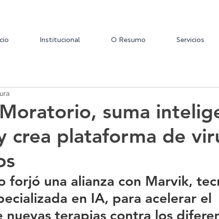
icio
Institucional
O Resumo
Servicios
tura
Moratorio, suma intelig
l y crea plataforma de vir
os
io forjó una alianza con Marvik, tec
ecializada en IA, para acelerar el 
 nuevas terapias contra los diferen