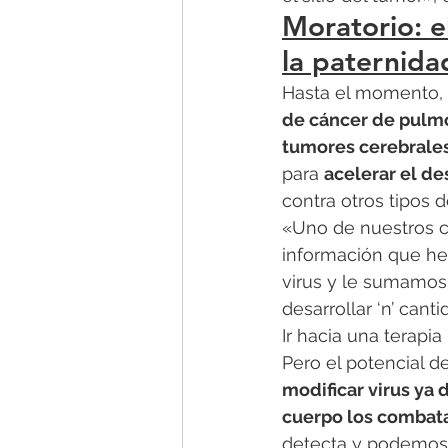
Moratorio: e
la paternida
Hasta el momento,
de cáncer de pulmó
tumores cerebrale
para 
acelerar el d
contra otros tipos d
«Uno de nuestros c
información que h
virus y le sumamos 
desarrollar ‘n’ can
Ir hacia una terap
Pero el potencial d
modificar virus ya 
cuerpo los combat
detecta y podemos 