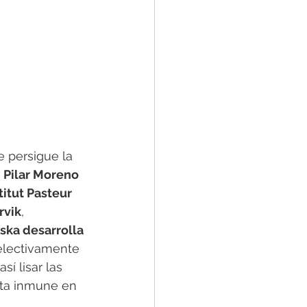
e persigue la 
 
Pilar Moreno
titut Pasteur 
rvik
, 
ska desarrolla 
selectivamente 
í lisar las 
sta inmune en 