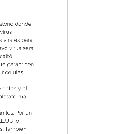
atorio donde 
virus 
 virales para 
vo virus será 
saltó.
ue garanticen 
r células 
datos y el 
plataforma 
riles. Por un 
E.UU. o 
s. También 