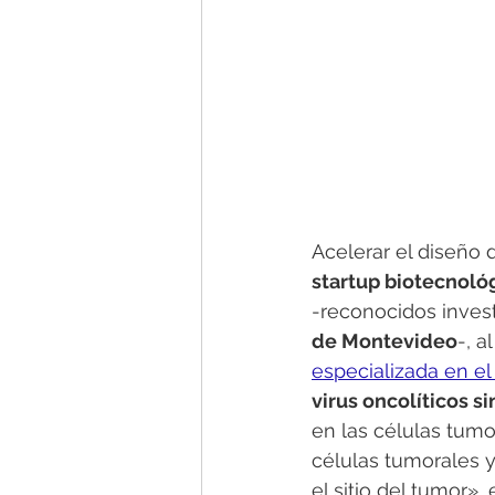
Acelerar el diseño 
startup biotecnoló
-reconocidos invest
de Montevideo
-, a
especializada en el á
virus oncolíticos s
en las células tumor
células tumorales 
el sitio del tumor», 