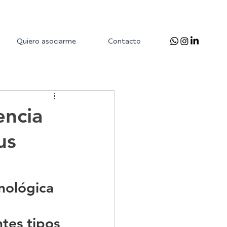
Quiero asociarme
Contacto
encia
us
nológica 
tes tipos 