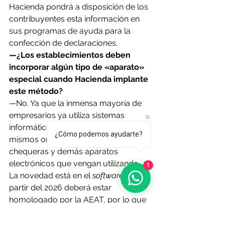
Hacienda pondrá a disposición de los 
contribuyentes esta información en 
sus programas de ayuda para la 
confección de declaraciones.
—¿Los establecimientos deben 
incorporar algún tipo de «aparato» 
especial cuando Hacienda implante 
este método?
—No. Ya que la inmensa mayoría de 
empresarios ya utiliza sistemas 
informáticos, por lo que servirán los 
¿Cómo podemos ayudarte?
mismos ordenadores, TPV, 
chequeras y demás aparatos 
electrónicos que vengan utilizando. 
1
La novedad está en el 
software
, que a 
partir del 2026 deberá estar 
homologado por la AEAT, por lo que 
las empresas deberán hacer frente a 
un gasto para adaptar sus 