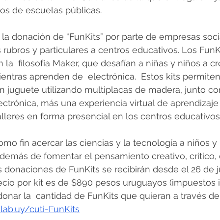
os de escuelas públicas.  
ca la donación de “FunKits” por parte de empresas soci
rubros y particulares a centros educativos. Los FunK
la  filosofía Maker, que desafían a niñas y niños a cr
entras aprenden de  electrónica.  Estos kits permiten
n juguete utilizando multiplacas de madera, junto con
ctrónica, más una experiencia virtual de aprendizaje
lleres en forma presencial en los centros educativos.
como fin acercar las ciencias y la tecnología a niños 
además de fomentar el pensamiento creativo, crítico, c
 donaciones de FunKits se recibirán desde el 26 de ju
recio por kit es de $890 pesos uruguayos (impuestos in
nar la  cantidad de FunKits que quieran a través de 
ab.uy/cuti-FunKits