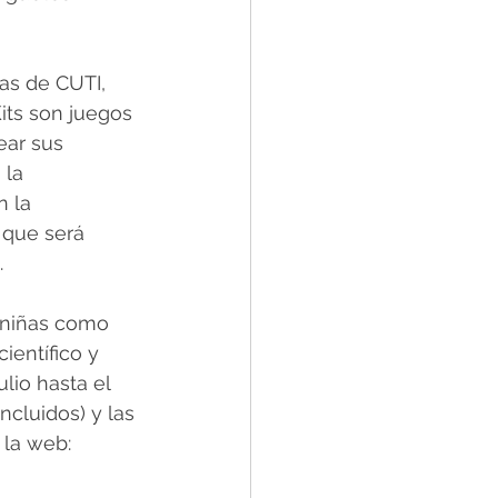
as de CUTI, 
its son juegos 
ear sus 
 la 
 la 
 que será 
  
y niñas como 
ientífico y 
lio hasta el 
cluidos) y las 
la web: 