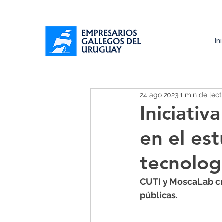
In
24 ago 2023
1 min de lec
Iniciativ
en el est
tecnolog
CUTI y MoscaLab cr
públicas.  