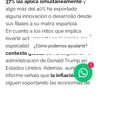
37% las aplica simultáneamente 
y 
algo más del 40% ha exportado 
alguna innovación o desarrollo desde 
sus filiales a su matriz española.
En cuanto a los retos que implica 
invertir actualmente en la región, los 
especialistas mencionan el 
nuevo 
¿Cómo podemos ayudarte?
contexto global
, con la llegada de la 
administración de Donald Trump en 
1
Estados Unidos. Además, aunque el 
informe señala que 
la inflación
 que 
siguen soportando las economías de 
la región afecta notablemente a casi 
la mitad de las empresas españolas, 
l
a volatilidad cambiaria se convierte 
en su principal preocupación 
y los 
cambios en el marco legal y 
regulatorio, en la segunda.
“Las empresas españolas siguen 