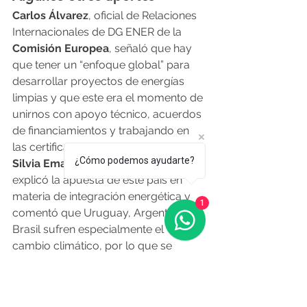
Carlos Álvarez
, oficial de Relaciones 
Internacionales de DG ENER de la 
Comisión Europea
, señaló que hay 
que tener un “enfoque global” para 
desarrollar proyectos de energías 
limpias y que este era el momento de 
unirnos con apoyo técnico, acuerdos 
de financiamientos y trabajando en 
las certificaciones correspondientes.
¿Cómo podemos ayudarte?
Silvia Emaldi
, presidenta de 
UTE
, 
explicó la apuesta de este país en 
materia de integración energética y 
1
comentó que Uruguay, Argentina y 
Brasil sufren especialmente el 
cambio climático, por lo que se 
requieren mayores trabajos 
conjuntos para enfrentar este 
fenómeno.