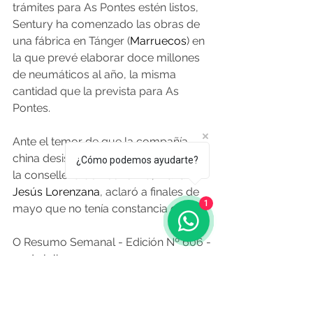
trámites para As Pontes estén listos, 
Sentury ha comenzado las obras de 
una fábrica en Tánger (
Marruecos
) en 
la que prevé elaborar doce millones 
de neumáticos al año, la misma 
cantidad que la prevista para As 
Pontes.
Ante el temor de que la compañía 
china desistiese del proyecto gallego, 
¿Cómo podemos ayudarte?
la conselleira de Economía, 
María 
Jesús Lorenzana
, aclaró a finales de 
1
mayo que no tenía constancia de ello.
O Resumo Semanal - Edición Nº 606 - 
25 de julio
Fuente:
lavozdegalicia.es
 19.07.2024
Noticias de Alá