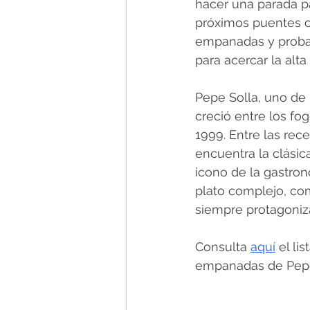
hacer una parada p
próximos puentes o 
empanadas y probar 
para acercar la alta
Pepe Solla, uno de
creció entre los fo
1999. Entre las re
encuentra la clásic
icono de la gastro
plato complejo, co
siempre protagoniza
Consulta 
aquí
 el l
empanadas de Pepe