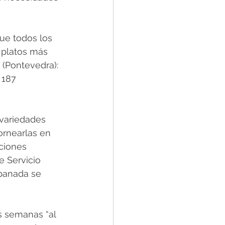
ue todos los 
 platos más 
 (Pontevedra): 
 187 
variedades 
ornearlas en 
ciones 
e Servicio 
panada se 
s semanas “al 