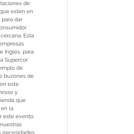
taciones de 
 que estén en 
 para dar 
consumidor 
cercana. Esta 
 empresas 
e Inglés, para 
ca Supercor 
jemplo de 
de buzones de 
on este 
resso y 
tienda que 
en la 
r este evento. 
nuestras 
as necesidades 