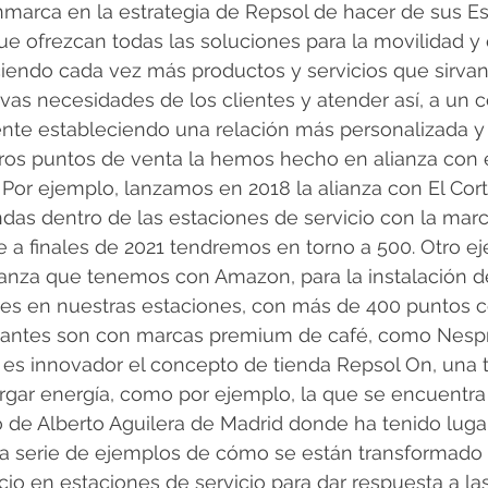
nmarca en la estrategia de Repsol de hacer de sus Es
ue ofrezcan todas las soluciones para la movilidad y
ciendo cada vez más productos y servicios que sirvan
vas necesidades de los clientes y atender así, a un 
nte estableciendo una relación más personalizada y 
ros puntos de venta la hemos hecho en alianza con
. Por ejemplo, lanzamos en 2018 la alianza con El Cort
endas dentro de las estaciones de servicio con la mar
 a finales de 2021 tendremos en torno a 500. Otro e
lianza que tenemos con Amazon, para la instalación 
es en nuestras estaciones, con más de 400 puntos c
levantes son con marcas premium de café, como Nesp
 es innovador el concepto de tienda Repsol On, una 
cargar energía, como por ejemplo, la que se encuentra 
o de Alberto Aguilera de Madrid donde ha tenido luga
a serie de ejemplos de cómo se están transformado 
cio en estaciones de servicio para dar respuesta a l