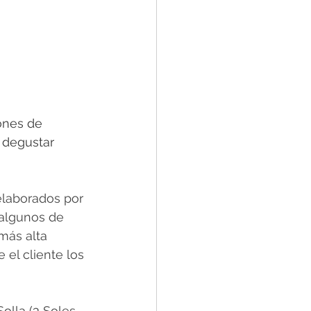
ones de 
s degustar 
elaborados por 
algunos de 
más alta 
el cliente los 
olla (3 Soles 