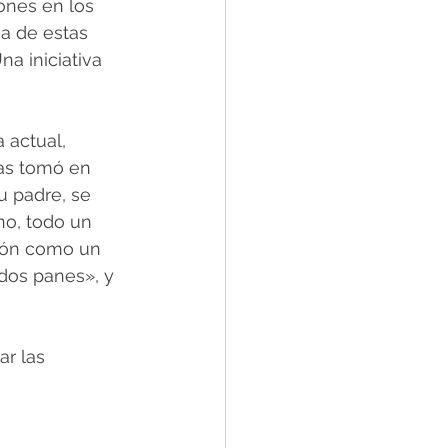
ones en los 
a de estas 
a iniciativa 
 actual, 
das tomó en 
 padre, se 
no, todo un 
sión como un 
dos panes», y 
r las 