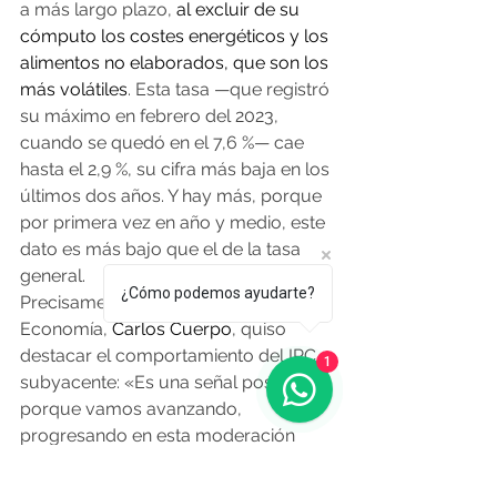
a más largo plazo,
 al excluir de su 
cómputo los costes energéticos y los 
alimentos no elaborados, que son los 
más volátiles
. Esta tasa —que registró 
su máximo en febrero del 2023, 
cuando se quedó en el 7,6 %— cae 
hasta el 2,9 %, su cifra más baja en los 
últimos dos años. Y hay más, porque 
por primera vez en año y medio, este 
dato es más bajo que el de la tasa 
general.
¿Cómo podemos ayudarte?
Precisamente el ministro de 
Economía, 
Carlos Cuerpo
, quiso 
destacar el comportamiento del IPC 
1
subyacente: «Es una señal positiva 
porque vamos avanzando, 
progresando en esta moderación 
progresiva de los precios, tal y como 
prevé el 
Banco de España
 para este 