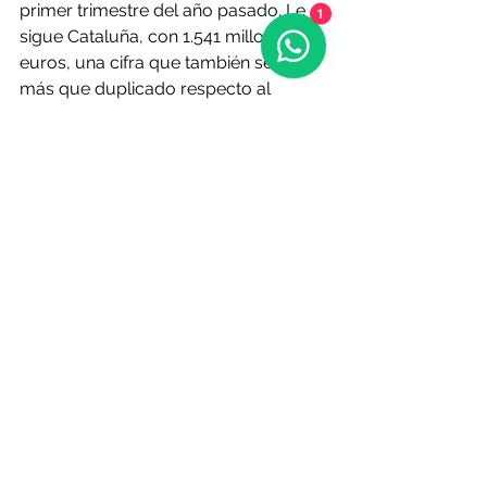
primer trimestre del año pasado. Le 
1
sigue Cataluña, con 1.541 millones de 
euros, una cifra que también se ha 
más que duplicado respecto al 
ejercicio pasado.
Por volumen, también destacan los 
importes del inversión en la 
Comunidad Valenciana (487 millones); 
Castilla y León (290 millones); 
Andalucía (198 millones); 
Galicia (163 
millones);
 Aragón (159 millones) y la 
Región de Murcia (102 millones).
O Resumo Semanal - 
Edición N° 693 - 
25 de junio de 2026
Fuente: 
lavozdegalicia.es
 | 22 de junio
Noticias de Alá