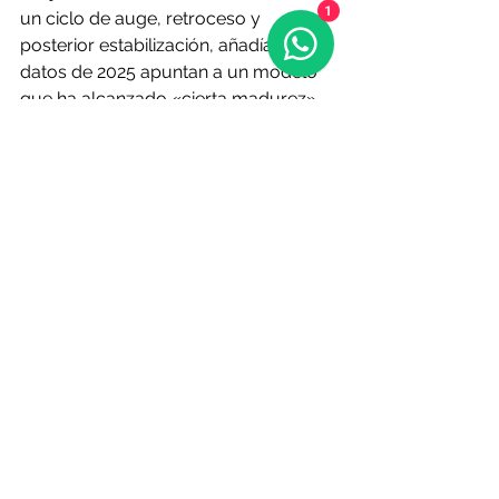
1
un ciclo de auge, retroceso y 
posterior estabilización, añadían, los 
datos de 2025 apuntan a un modelo 
que ha alcanzado «cierta madurez» 
como
 una opción que mantiene una 
presencia limitada, pero estable en 
el mercado laboral español.
 Según 
Infojobs, la clave de cara al futuro 
pasa por encontrar un «punto de 
equilibrio» entre garantizar la 
flexibilidad y conciliación para los 
profesionales, que cada vez valoran 
más contar con esta opción, y 
preservar la productividad, la 
cohesión y la capacidad de atracción 
de talento de las empresas que, en 
muchos casos, siguen mostrando 
más resistencias.