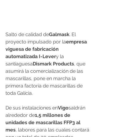
Salto de calidad de
Galmask
. El 
proyecto impulsado por la
empresa 
viguesa de fabricación 
automatizada I-Lever
y la 
santiaguesa
Dismark Products
, que 
asumirá la comercialización de las 
mascarillas, pone en marcha la 
primera factoría de mascarillas de 
toda Galicia.
De sus instalaciones en
Vigo
saldrán 
alrededor de
1,5 millones de 
unidades de mascarillas FFP3 al 
mes
, labores para las cuales contará 