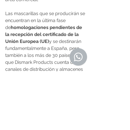
Las mascarillas que se producirán se 
encuentran en la última fase 
de
homologaciones pendientes de 
la recepción del certificado de la 
Unión Europea (UE)
y se destinarán 
fundamentalmente a España, pero 
también a los más de 30 países en los 
que Dismark Products cuenta con 
canales de distribución y almacenes 
logísticos.
O Resumo Edición Nº 433 - 2 de 
Octubre de 2020
Fuente: galicia.economiadigital.es 
29.9.2020
Noticias de Alá