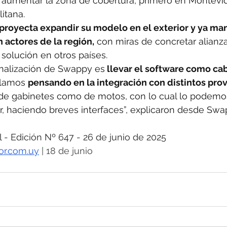
y aumentar la zona de cobertura, primero en Montevi
itana.
p proyecta expandir su modelo en el exterior y ya ma
 actores de la región,
 con miras de concretar alianza
 solución en otros países.
onalización de Swappy es
 llevar el software como cab
llamos 
pensando en la integración con distintos pro
 de gabinetes como de motos, con lo cual lo podemos
, haciendo breves interfaces”, explicaron desde Swa
 Edición Nº 647 - 26 de junio de 2025
or.com.uy
 | 18 de junio