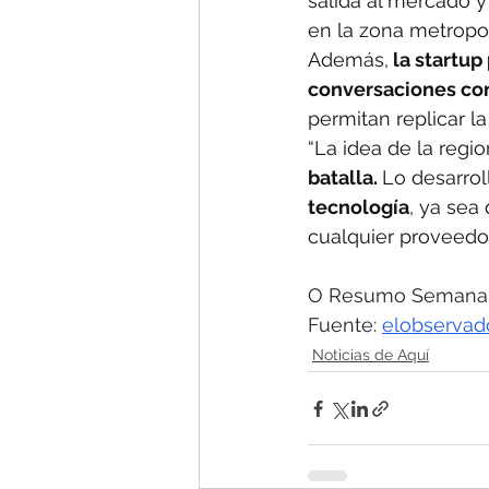
salida al mercado 
en la zona metropol
Además,
 la startu
conversaciones con
permitan replicar la
“La idea de la regi
batalla. 
Lo desarro
tecnología
, ya sea
cualquier proveedor
O Resumo Semanal -
Fuente: 
elobservad
Noticias de Aquí