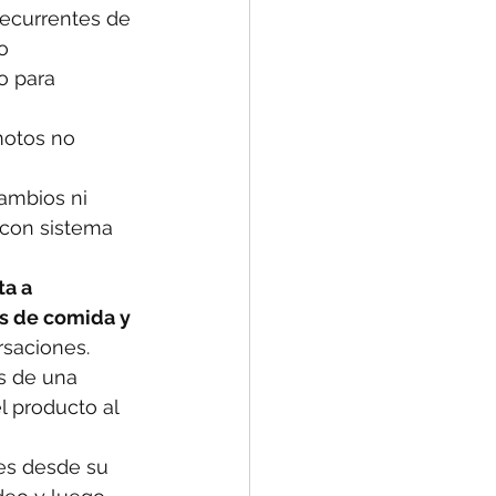
recurrentes de 
o 
o para 
motos no 
ambios ni 
con sistema 
a a 
s de comida y 
rsaciones.
s de una 
l producto al 
es desde su 