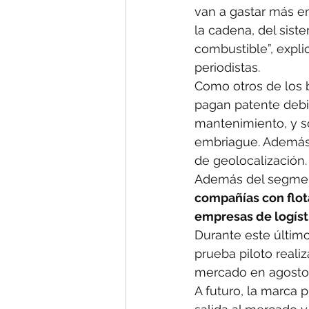
van a gastar más e
la cadena, del sis
combustible”, expl
periodistas.
Como otros de los 
pagan patente debi
mantenimiento, y s
embriague. Además
de geolocalización.
Además del segment
compañías con flot
empresas de logíst
Durante este último
prueba piloto reali
mercado en agosto
A futuro, la marca