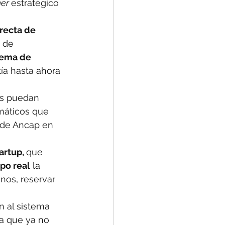
er 
estratégico 
recta de 
 de 
tema de 
ía hasta ahora 
es puedan 
máticos que 
 de Ancap en 
artup, 
que 
po real
 la 
nos, reservar 
n al sistema 
ta que ya no 