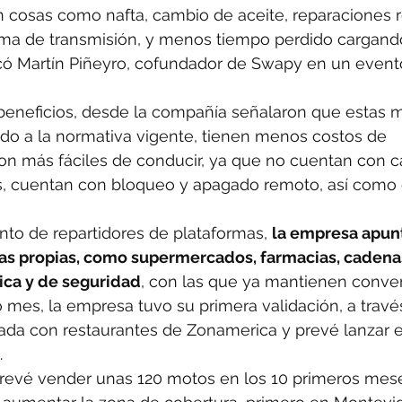
n cosas como nafta, cambio de aceite, reparaciones 
tema de transmisión, y menos tiempo perdido cargand
icó Martín Piñeyro, cofundador de Swapy en un event
beneficios, desde la compañía señalaron que estas 
do a la normativa vigente, tienen menos costos de 
on más fáciles de conducir, ya que no cuentan con c
, cuentan con bloqueo y apagado remoto, así como 
o de repartidores de plataformas, 
la empresa apunt
as propias, como supermercados, farmacias, cadena
ica y de seguridad
, con las que ya mantienen conve
 mes, la empresa tuvo su primera validación, a travé
zada con restaurantes de Zonamerica y prevé lanzar e
.
 prevé vender unas 120 motos en los 10 primeros mes