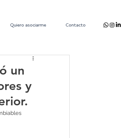
Quiero asociarme
Contacto
ró un
ores y
erior.
mbiables 