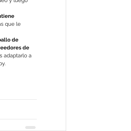
deo y luego 
ntiene 
s que le 
allo de 
veedores de 
 adaptarlo a 
py.