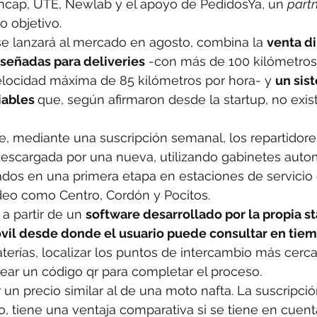
Ancap, UTE, Newlab y el apoyo de PedidosYa, un 
partn
co objetivo.
se lanzará al mercado en agosto, combina la 
venta di
iseñadas para deliveries
 -con más de 100 kilómetros
locidad máxima de 85 kilómetros por hora- y 
un sis
iables 
que, según afirmaron desde la startup, no exist
e, mediante una suscripción semanal, los repartidor
descargada por una nueva, utilizando gabinetes auto
ados en una primera etapa en estaciones de servicio
deo como Centro, Cordón y Pocitos.
a partir de un 
software desarrollado por la propia st
vil desde donde el usuario puede consultar en tiem
aterías, localizar los puntos de intercambio más cerca
ear un código qr para completar el proceso.
 un precio similar al de una moto nafta. La suscripció
to, tiene una ventaja comparativa si se tiene en cuen