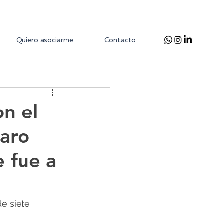
Quiero asociarme
Contacto
on el
caro
e fue a
e siete 