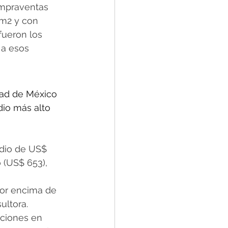
ompraventas 
m2 y con 
fueron los 
 a esos 
dad de México 
dio más alto 
dio de US$ 
 (US$ 653), 
por encima de 
ultora.
aciones en 