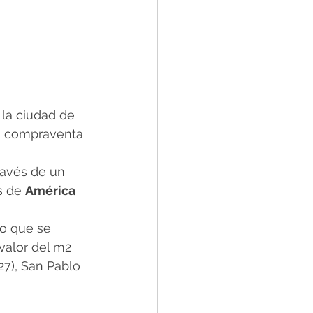
 la ciudad de 
la compraventa 
ravés de un 
s de 
América 
lo que se 
valor del m2 
27), San Pablo 