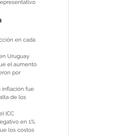
epresentativo 
a 
ucción en cada 
 en Uruguay 
que el aumento 
eron por 
inflación fue 
lta de los 
el ICC 
negativo en 1%.
que los costos 