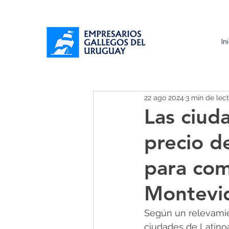
In
22 ago 2024
3 min de lec
Las ciud
precio d
para com
Montevi
Según un relevamien
ciudades de Latino