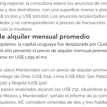
nking regional, la consultora relevó los anuncios de c
o y dos dormitorios, con una superficie menor a 200
S$ 10.000 y US$ 300.000. Los anuncios recolectados 
edor y no correspondieron a precios de transacción,
culó la mediana.
de alquiler mensual promedio
lquileres, la capital uruguaya fue desplazada por Ciu
el año presentó el precio de alquiler mensual prome
arse en US$ 1.295 el m2.
e ubicó Montevideo con un precio de alquiler prome
ntiago de Chile (US$ 704), Lima (US$ 660), San Pablo
25) y Bogotá (US$ 510).
 países analizados alcanzó los US$ 732, situándose 
e México y Montevideo”, señaló el informe de la cons
lquileres, AIC consideró viviendas de dos y tres habit