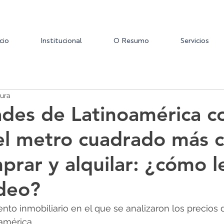
icio
Institucional
O Resumo
Servicios
tura
ades de Latinoamérica c
el metro cuadrado más 
prar y alquilar: ¿cómo l
deo?
to inmobiliario en el que se analizaron los precios d
américa