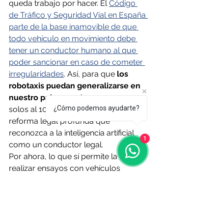
queda trabajo por hacer. El 
Código 
de Tráfico y Seguridad Vial en España 
parte de la base inamovible de que 
todo vehículo en movimiento debe 
tener un conductor humano al que 
poder sancionar en caso de cometer 
irregularidades
. Así, para que
 los 
robotaxis puedan generalizarse en 
nuestro país
 y empiecen a operar 
¿Cómo podemos ayudarte?
solos al 100 % se requerirá una 
reforma legal profunda que 
reconozca a la inteligencia artificial 
1
como un conductor legal.
Por ahora, lo que sí permite la DGT es 
realizar ensayos con vehículos 
automatizados, eso sí, con 
condiciones muy estrictas. Los 
coches tendrán que disponer de una 
autorización previa caso por caso, 