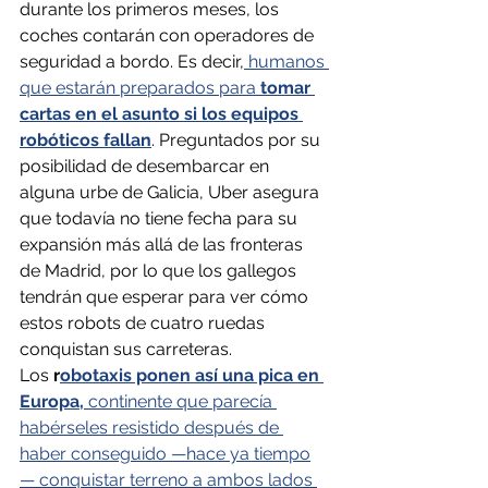
durante los primeros meses, los 
coches contarán con operadores de 
seguridad a bordo. Es decir,
 humanos 
que estarán preparados para 
tomar 
cartas en el asunto si los equipos 
robóticos fallan
. Preguntados por su 
posibilidad de desembarcar en 
alguna urbe de Galicia, Uber asegura 
que todavía no tiene fecha para su 
expansión más allá de las fronteras 
de Madrid, por lo que los gallegos 
tendrán que esperar para ver cómo 
estos robots de cuatro ruedas 
conquistan sus carreteras.
Los 
r
obotaxis ponen así una pica en 
Europa,
 continente que parecía 
habérseles resistido después de 
haber conseguido —hace ya tiempo
— conquistar terreno a ambos lados 