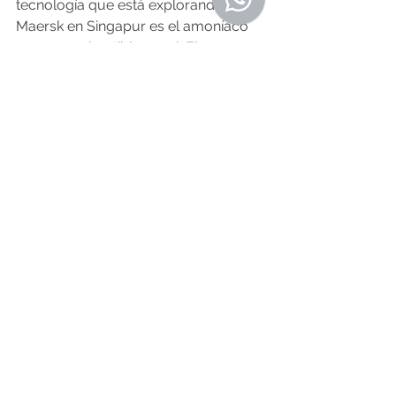
tecnología que está explorando 
Maersk en Singapur es el amoníaco 
como combustible naval. El 
problema es que es más tóxico, el 
metanol también lo es, pero por 
ingesta.
—Y ¿barcos con hidrógeno 
renovable?
—Es complicado porque tendría que 
ir en grandes depósitos a alta presión. 
Para el transporte pesado por 
carretera, en cambio, es el 
combustible.
—¿Los gases renovables no 
contaminan?
—Si son completamente renovables 
no contaminan o son de ciclo neto 