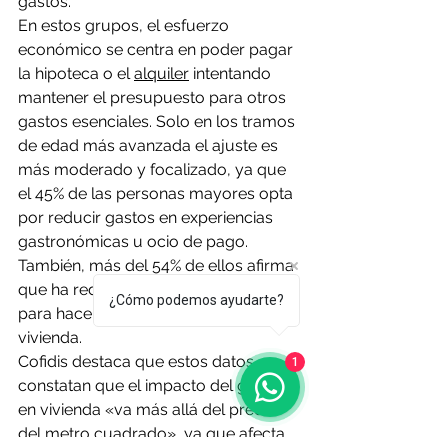
gastos.
En estos grupos, el esfuerzo 
económico se centra en poder pagar 
la hipoteca o el 
alquiler
 intentando 
mantener el presupuesto para otros 
gastos esenciales. Solo en los tramos 
de edad más avanzada el ajuste es 
más moderado y focalizado, ya que 
el 45% de las personas mayores opta 
por reducir gastos en experiencias 
gastronómicas u ocio de pago. 
También, más del 54% de ellos afirma 
que ha reducido gastos personales 
¿Cómo podemos ayudarte?
para hacer frente a los gastos de 
vivienda.
Cofidis destaca que estos datos 
1
constatan que el impacto del gasto 
en vivienda «va más allá del precio 
del metro cuadrado», ya que afecta 