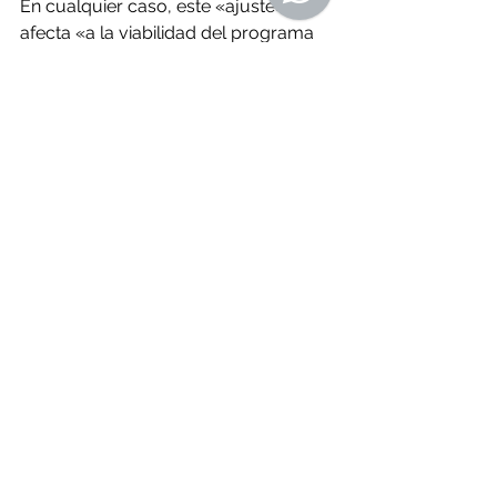
En cualquier caso, este «ajuste» no 
afecta «a la viabilidad del programa 
ni al desempeño operativo de la 
compañía», explicó la propia 
Navantia en un comunicado, en el 
que afirmó que la evolución de la 
facturación «consolida» su posición 
como «referente en el 
sector naval
, 
tecnológico y de las energías verdes».
O Resumo Semanal - Edición Nº 649 
- 10 de julio de 2025
Fuente: 
lavozdegalicia.es
 | 7 de julio
Noticias de Alá