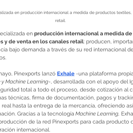
alizada en producción internacional a medida de productos textiles, i
retail.
ecializada en
 producción internacional a medida de
es y de venta en los canales retail
: producen, importa
cía bajo demanda a través de su red internacional de
os.
ayo, Pinexports lanzó 
Exhale
 -una plataforma propi
e y Machine Learning
-, desarrollada con el apoyo del I
guridad total a todo el proceso, desde cotización al cl
has técnicas, firma de documentación, pagos y tracki
real hasta la entrega de la mercancía, ofreciendo así
mación. Gracias a la tecnología
 Machine Learning,
 Exha
producción de la red Pinexports para cada producto d
ación internacional.