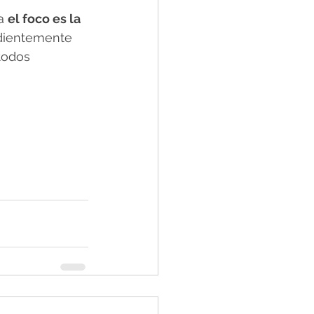
a 
el foco es la 
dientemente 
todos 