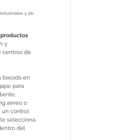
ndustriales y de 
 productos 
n y 
 centros de 
a basada en 
gape para 
iente, 
ng aéreo o 
 un control 
le selecciona 
entro del 