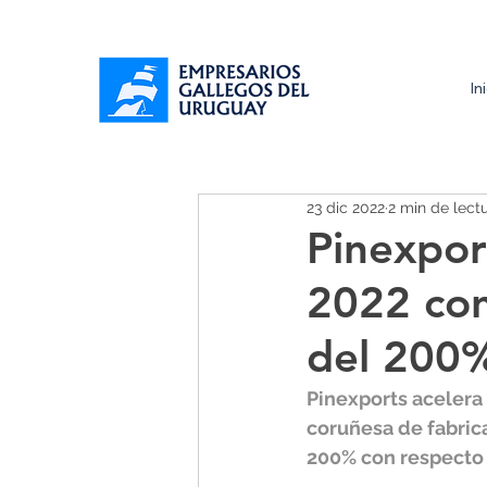
In
23 dic 2022
2 min de lect
Pinexport
2022 con
del 200
Pinexports acelera 
coruñesa de fabric
200% con respecto a