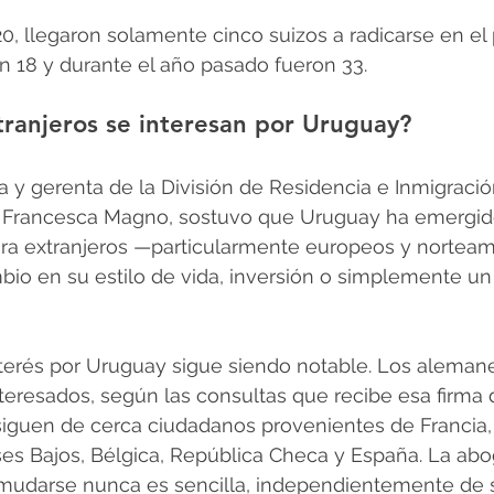
0, llegaron solamente cinco suizos a radicarse en el p
n 18 y durante el año pasado fueron 33.
tranjeros se interesan por Uruguay?
a y gerenta de la División de Residencia e Inmigración
 Francesca Magno, sostuvo que Uruguay ha emergi
para extranjeros —particularmente europeos y nortea
io en su estilo de vida, inversión o simplemente un 
terés por Uruguay sigue siendo notable. Los alemane
interesados, según las consultas que recibe esa firma 
siguen de cerca ciudadanos provenientes de Francia, 
ses Bajos, Bélgica, República Checa y España. La ab
 mudarse nunca es sencilla, independientemente de s