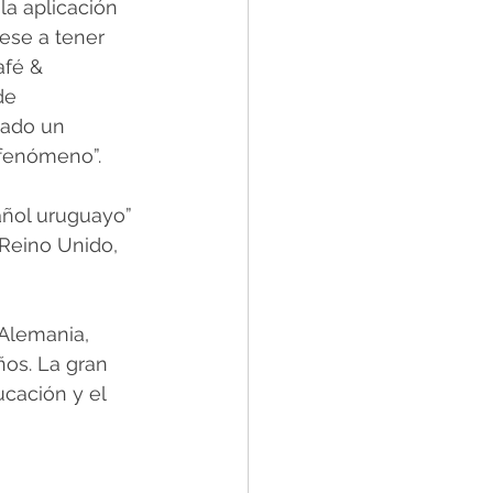
a aplicación 
ese a tener 
afé & 
de 
tado un 
 fenómeno”.
añol uruguayo” 
 Reino Unido, 
Alemania, 
os. La gran 
cación y el 