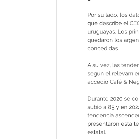
Por su lado, los da
que describe el CEO
uruguayas. Los prin
quedaron los argent
concedidas.
A su vez, las tende
según el relevamient
accedió Café & Neg
Durante 2020 se con
subió a 85 y en 202
tendencia ascenden
presentaron esta te
estatal.