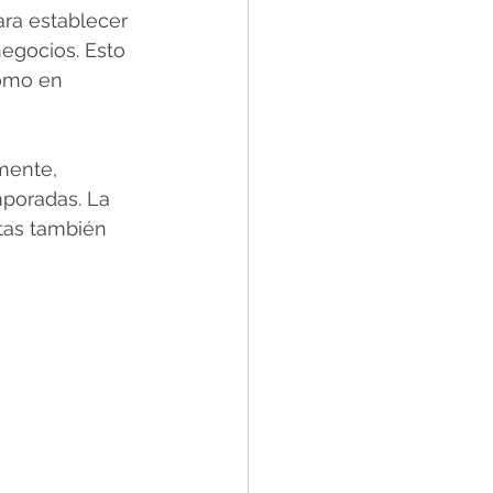
ra establecer 
egocios. Esto 
como en 
mente, 
mporadas. La 
rtas también 