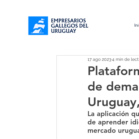
In
17 ago 2023
4 min de lect
Platafor
de deman
Uruguay,
La aplicación q
de aprender id
mercado urugu