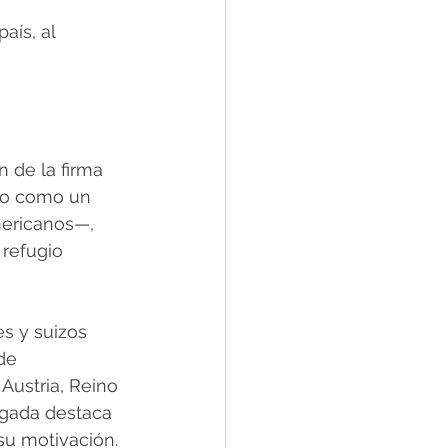
aís, al 
 de la firma 
do como un 
mericanos—, 
refugio 
s y suizos 
de 
Austria, Reino 
ogada destaca 
u motivación. 