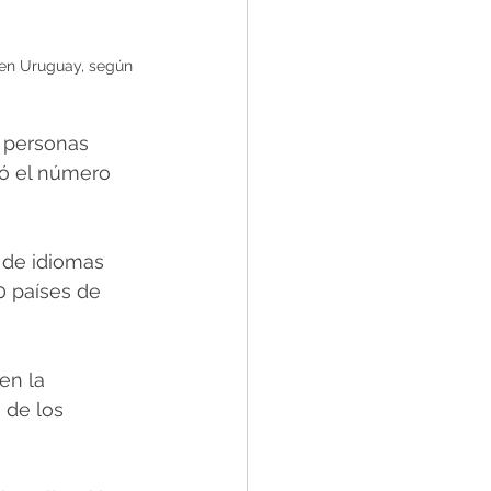
 en Uruguay, según 
 personas 
ó el número 
 de idiomas 
0 países de 
en la 
 de los 