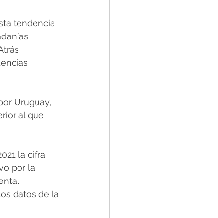
sta tendencia 
adanías 
Atrás 
dencias 
por Uruguay, 
rior al que 
21 la cifra 
vo por la 
ntal 
os datos de la 