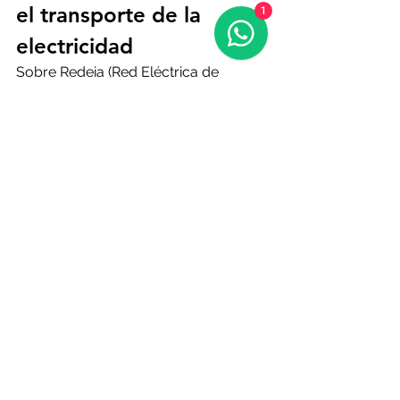
el transporte de la 
1
electricidad
Sobre Redeia (Red Eléctrica de 
España) recae en estos momentos la 
responsabilidad de levantar la caída 
del sistema energético español. Se 
trata del gestor global de 
infraestructuras esenciales de 
electricidad y telecomunicaciones 
que fue fundada 1987 y que cambio 
de nombre y marca en el 2022 para 
reforzar su posicionamiento en la 
gestión y
 control de la red de 
transporte de electricidad
. En la 
actualidad, es propiedad mayoritaria 
del Estado español a través de la 
Sociedad Estatal de Participaciones 
Industriales (SEPI), con un 20 % de 